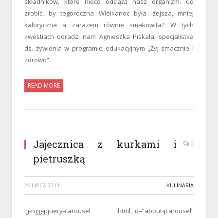
składników, które nieco odciążą nasz organizm. Co
zrobić, by tegoroczna Wielkanoc była lżejsza, mniej
kaloryczna a zarazem równie smakowita? W tych
kwestiach doradzi nam Agnieszka Piskała, specjalistka
ds. żywienia w programie edukacyjnym „Żyj smacznie i
zdrowo”.
READ MORE
Jajecznica z kurkami i
0
pietruszką
26 LIPCA 2013
KULINARIA
[jj-ngg-jquery-carousel html_id=”about-jcarousel”