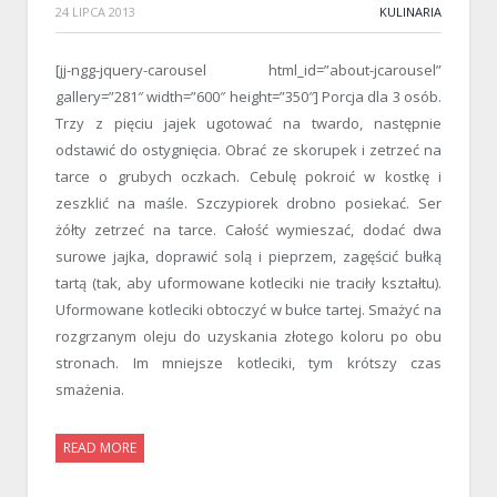
24 LIPCA 2013
KULINARIA
[jj-ngg-jquery-carousel html_id=”about-jcarousel”
gallery=”281″ width=”600″ height=”350″] Porcja dla 3 osób.
Trzy z pięciu jajek ugotować na twardo, następnie
odstawić do ostygnięcia. Obrać ze skorupek i zetrzeć na
tarce o grubych oczkach. Cebulę pokroić w kostkę i
zeszklić na maśle. Szczypiorek drobno posiekać. Ser
żółty zetrzeć na tarce. Całość wymieszać, dodać dwa
surowe jajka, doprawić solą i pieprzem, zagęścić bułką
tartą (tak, aby uformowane kotleciki nie traciły kształtu).
Uformowane kotleciki obtoczyć w bułce tartej. Smażyć na
rozgrzanym oleju do uzyskania złotego koloru po obu
stronach. Im mniejsze kotleciki, tym krótszy czas
smażenia.
READ MORE