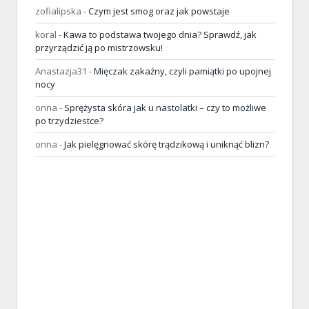
zofialipska
-
Czym jest smog oraz jak powstaje
koral
-
Kawa to podstawa twojego dnia? Sprawdź, jak
przyrządzić ją po mistrzowsku!
Anastazja31
-
Mięczak zakaźny, czyli pamiątki po upojnej
nocy
onna
-
Sprężysta skóra jak u nastolatki – czy to możliwe
po trzydziestce?
onna
-
Jak pielęgnować skórę trądzikową i uniknąć blizn?