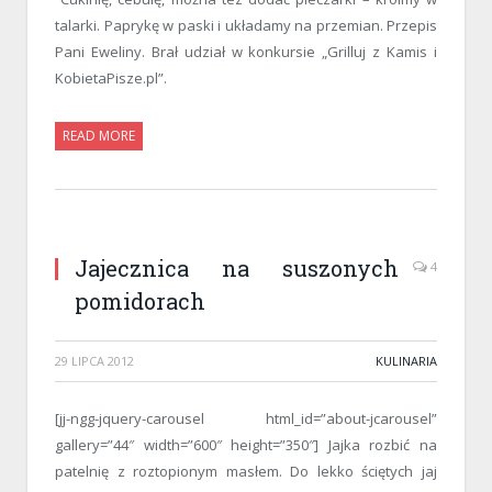
talarki. Paprykę w paski i układamy na przemian. Przepis
Pani Eweliny. Brał udział w konkursie „Grilluj z Kamis i
KobietaPisze.pl”.
READ MORE
Jajecznica na suszonych
4
pomidorach
29 LIPCA 2012
KULINARIA
[jj-ngg-jquery-carousel html_id=”about-jcarousel”
gallery=”44″ width=”600″ height=”350″] Jajka rozbić na
patelnię z roztopionym masłem. Do lekko ściętych jaj