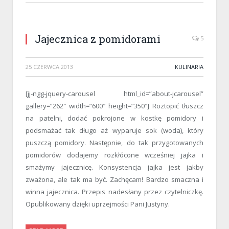
Jajecznica z pomidorami
5
25 CZERWCA 2013
KULINARIA
[jj-ngg-jquery-carousel html_id=”about-jcarousel”
gallery=”262″ width=”600″ height=”350″] Roztopić tłuszcz
na patelni, dodać pokrojone w kostkę pomidory i
podsmażać tak długo aż wyparuje sok (woda), który
puszczą pomidory. Następnie, do tak przygotowanych
pomidorów dodajemy rozkłócone wcześniej jajka i
smażymy jajecznicę. Konsystencja jajka jest jakby
zważona, ale tak ma być. Zachęcam! Bardzo smaczna i
winna jajecznica. Przepis nadesłany przez czytelniczkę.
Opublikowany dzięki uprzejmości Pani Justyny.