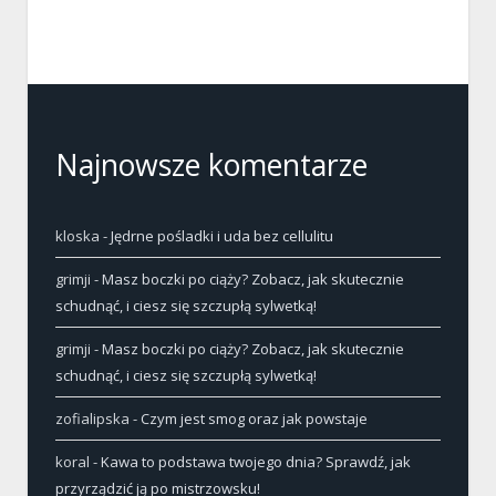
Najnowsze komentarze
kloska
-
Jędrne pośladki i uda bez cellulitu
grimji
-
Masz boczki po ciąży? Zobacz, jak skutecznie
schudnąć, i ciesz się szczupłą sylwetką!
grimji
-
Masz boczki po ciąży? Zobacz, jak skutecznie
schudnąć, i ciesz się szczupłą sylwetką!
zofialipska
-
Czym jest smog oraz jak powstaje
koral
-
Kawa to podstawa twojego dnia? Sprawdź, jak
przyrządzić ją po mistrzowsku!