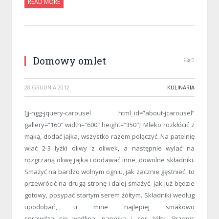
READ MORE
Domowy omlet
0
28 GRUDNIA 2012
KULINARIA
[jj-ngg-jquery-carousel html_id=”about-jcarousel”
gallery=”160″ width=”600″ height=”350″] Mleko rozkłócić z
mąką, dodać jajka, wszystko razem połączyć. Na patelnię
wlać 2-3 łyżki oliwy z oliwek, a następnie wylać na
rozgrzaną oliwę jajka i dodawać inne, dowolne składniki.
Smażyć na bardzo wolnym ogniu, jak zacznie gęstnieć to
przewrócić na drugą stronę i dalej smażyć. Jak już będzie
gotowy, posypać startym serem żółtym. Składniki według
upodobań, u mnie najlepiej smakowo
sprawdza się wędlina, papryka i ser żółty. Przepis