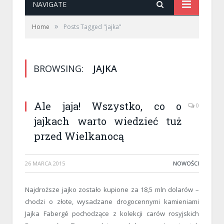
NAVIGATE
»
Home
Posts Tagged "jajka"
BROWSING:
JAJKA
Ale jaja! Wszystko, co o
0
jajkach warto wiedzieć tuż
przed Wielkanocą
26 MARCA 2015
NOWOŚCI
Najdroższe jajko zostało kupione za 18,5 mln dolarów –
chodzi o złote, wysadzane drogocennymi kamieniami
Jajka Fabergé pochodzące z kolekcji carów rosyjskich