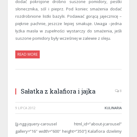
dodać pokrojone drobno suszone pomidory, pestki
słonecznika, sól i pieprz. Pod koniec smażenia dodać
rozdrobnione listki bazylii. Podawać gorącą jajecznicę –
pięknie pachnie, jeszcze lepiej smakuje. Uwaga –jedna
łyżka masła w zupełności wystarczy do smażenia, jeśli
suszone pomidory były wcześniej w zalewie z oleju.
READ MORE
Sałatka z kalafiora i jajka
8
9 LIPCA 2012
KULINARIA
[jj-ngg-jquery-carousel html_id=”about-jcarousel”
gallery=”16″ width=”600″ height=”350″] Kalafiora dzielimy