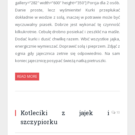
gallery=”282″ width=”600″ height=”350″] Porcja dla 2 osób.
Danie proste, lecz wyśmienite! Kurki przepłukać
dokładnie w wodzie z solą, inaczej w potrawie może być
wyczuwalny piasek. Dobrze jest wykonać tę czynność
kilkukrotnie. Cebulę drobno posiekać i zeszklić na maśle.
Dodać kurki i dusić chwilkę razem. Wbić wszystkie jajka,
energicznie wymieszać. Doprawić solą i pieprzem. Zdjąć z
ognia gdy jajecznica zetnie się odpowiednio. Na sam
koniec jajecznicę posypać świeżą natką pietruszki.
READ MORE
Kotleciki z jajek i
10
szczypiorku