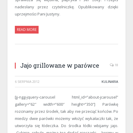
nadesłany przez czytelniczkę. Opublikowany dzięki
uprzejmości Pani Justyny.
READ MORE
Jajo grillowane w parówce
18
6 SIERPNIA 2012
KULINARIA
[jj-ngg-jquery-carousel html_id=”about-jcarousel”
gallery=”62″ width=”600″ height=”350″] Parówkę
rozcinamy przez środek, tak aby nie przeciąć końców. Po
miedzy dwie parówki możemy włożyć wykałaczki tak, że
utworzyła się łódeczka. Do środka łódki wbijamy jajo.
Cukinię, cebulę, można tez dodać pieczarki – kroimy w