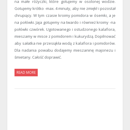
na małe różyczki, które gotujemy w osolonej wodzie.
Gotujemy krótko -max. 4 minuty, aby nie zmiękł i pozostał
chrupiący. W tym czasie kroimy pomidora w ósemki, a je
na połówki. Jaja gotujemy na twardo i również kroimy -na
połówki czwórek. Ugotowanego i ostudzonego kalafiora,
mieszamy w misce z pomidorem i kukurydzą. Dopilnować
aby sałatka nie przesiąkła wodą z kalafiora i pomidorów.
Dla nadania powabu dodajemy mieszaninę majonezu i
śmietany. Całość doprawić.
READ MORE