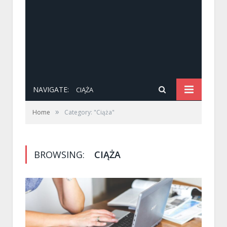
NAVIGATE:
CIĄŻA
»
Home
Category: "Ciąża"
BROWSING:
CIĄŻA