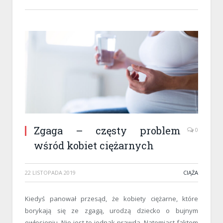
Zgaga – częsty problem
0
wśród kobiet ciężarnych
22 LISTOPADA 2019
CIĄŻA
Kiedyś panował przesąd, że kobiety ciężarne, które
borykają się ze zgagą, urodzą dziecko o bujnym
owłosieniu. Nie jest to jednak prawda. Natomiast faktem