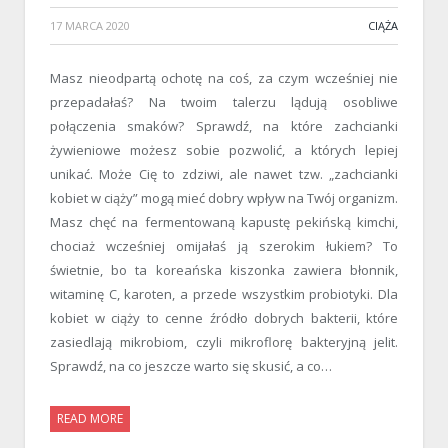
17 MARCA 2020
CIĄŻA
Masz nieodpartą ochotę na coś, za czym wcześniej nie
przepadałaś? Na twoim talerzu lądują osobliwe
połączenia smaków? Sprawdź, na które zachcianki
żywieniowe możesz sobie pozwolić, a których lepiej
unikać. Może Cię to zdziwi, ale nawet tzw. „zachcianki
kobiet w ciąży” mogą mieć dobry wpływ na Twój organizm.
Masz chęć na fermentowaną kapustę pekińską kimchi,
chociaż wcześniej omijałaś ją szerokim łukiem? To
świetnie, bo ta koreańska kiszonka zawiera błonnik,
witaminę C, karoten, a przede wszystkim probiotyki. Dla
kobiet w ciąży to cenne źródło dobrych bakterii, które
zasiedlają mikrobiom, czyli mikroflorę bakteryjną jelit.
Sprawdź, na co jeszcze warto się skusić, a co…
READ MORE