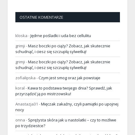
OSTATNIE KOMENTARZE
kloska
-
Jędrne pośladki i uda bez cellulitu
grimji
-
Masz boczki po ciąży? Zobacz, jak skutecznie
schudnąć, i ciesz się szczupłą sylwetką!
grimji
-
Masz boczki po ciąży? Zobacz, jak skutecznie
schudnąć, i ciesz się szczupłą sylwetką!
zofialipska
-
Czym jest smog oraz jak powstaje
koral
-
Kawa to podstawa twojego dnia? Sprawdź, jak
przyrządzić ją po mistrzowsku!
Anastazja31
-
Mięczak zakaźny, czyli pamiątki po upojnej
nocy
onna
-
Sprężysta skóra jak u nastolatki – czy to możliwe
po trzydziestce?