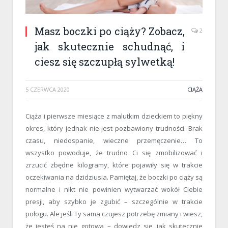
Masz boczki po ciąży? Zobacz,
2
jak skutecznie schudnąć, i
ciesz się szczupłą sylwetką!
5 CZERWCA 2020
CIĄŻA
Ciąża i pierwsze miesiące z malutkim dzieckiem to piękny
okres, który jednak nie jest pozbawiony trudności. Brak
czasu, niedospanie, wieczne przemęczenie… To
wszystko powoduje, że trudno Ci się zmobilizować i
zrzucić zbędne kilogramy, które pojawiły się w trakcie
oczekiwania na dzidziusia. Pamiętaj, że boczki po ciąży są
normalne i nikt nie powinien wytwarzać wokół Ciebie
presji, aby szybko je zgubić – szczególnie w trakcie
połogu. Ale jeśli Ty sama czujesz potrzebę zmiany i wiesz,
że jesteś na nie gotowa – dowiedz się, jak skutecznie