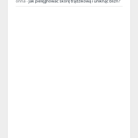
onna
-
Jak pielęgnować skórę trądzikową i uniknąć blizn?