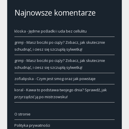
Najnowsze komentarze
kloska
-
Jędrne pośladki i uda bez cellulitu
grimji
-
Masz boczki po ciąży? Zobacz, jak skutecznie
schudnąć, i ciesz się szczupłą sylwetką!
grimji
-
Masz boczki po ciąży? Zobacz, jak skutecznie
schudnąć, i ciesz się szczupłą sylwetką!
zofialipska
-
Czym jest smog oraz jak powstaje
koral
-
Kawa to podstawa twojego dnia? Sprawdź, jak
przyrządzić ją po mistrzowsku!
O stronie
Polityka prywatności