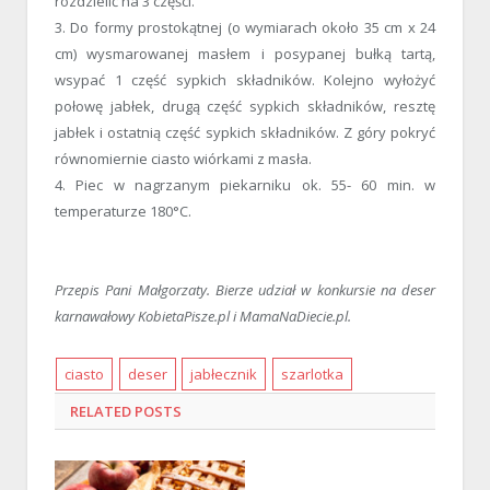
rozdzielić na 3 części.
3. Do formy prostokątnej (o wymiarach około 35 cm x 24
cm) wysmarowanej masłem i posypanej bułką tartą,
wsypać 1 część sypkich składników. Kolejno wyłożyć
połowę jabłek, drugą część sypkich składników, resztę
jabłek i ostatnią część sypkich składników. Z góry pokryć
równomiernie ciasto wiórkami z masła.
4. Piec w nagrzanym piekarniku ok. 55- 60 min. w
temperaturze 180°C.
Przepis Pani Małgorzaty. Bierze udział w konkursie na deser
karnawałowy KobietaPisze.pl i MamaNaDiecie.pl.
ciasto
deser
jabłecznik
szarlotka
RELATED
POSTS