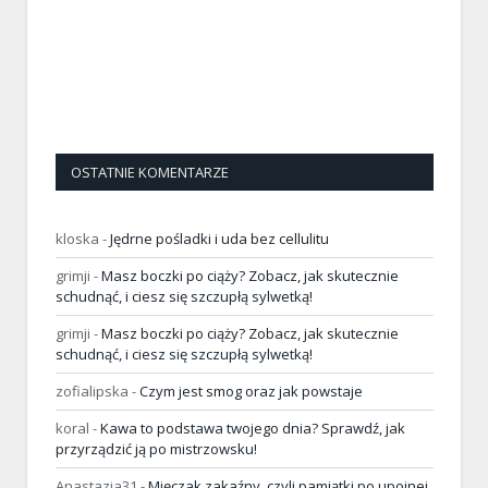
OSTATNIE KOMENTARZE
kloska
-
Jędrne pośladki i uda bez cellulitu
grimji
-
Masz boczki po ciąży? Zobacz, jak skutecznie
schudnąć, i ciesz się szczupłą sylwetką!
grimji
-
Masz boczki po ciąży? Zobacz, jak skutecznie
schudnąć, i ciesz się szczupłą sylwetką!
zofialipska
-
Czym jest smog oraz jak powstaje
koral
-
Kawa to podstawa twojego dnia? Sprawdź, jak
przyrządzić ją po mistrzowsku!
Anastazja31
-
Mięczak zakaźny, czyli pamiątki po upojnej