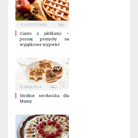
12 LUTEGO 2020
0
Ciasto z jabłkami –
poznaj pomysły na
wyjątkowe wypieki!
22 MAJA 2014
2
Słodkie serduszka dla
Mamy