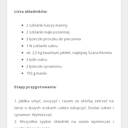
Lista składników:
2 szklanki kaszy manny
2 szklanki mąki pszennej
3 łyżeczki proszku do pieczenia
1 ¾ szklanki cukru
ok. 2,5 kg kwaśnym jabłek, najlepiej Szara Reneta
3 łyżki cukru
2 łyżeczki cynamonu
150 g masła
Etapy przygotowania:
1. Jabłka umyć, osuszyć i razem ze skórką zetrzeć na
tarce o dużych oczkach. Lekko odsączyć. Dodać cukier i
cynamon. Wymieszać.
2. Wszystkie sypkie składniki na ciasto wymieszać i