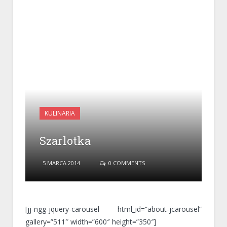
KULINARIA
Szarlotka
5 MARCA 2014
0 COMMENTS
[jj-ngg-jquery-carousel html_id=”about-jcarousel”
gallery=”511″ width=”600″ height=”350″]