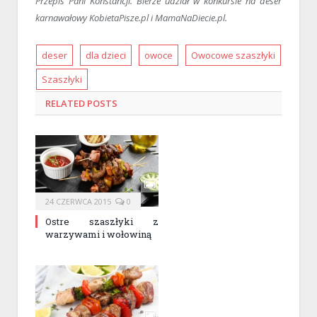
Przepis Pani Konstancji. Bierze udział w konkursie na deser
karnawałowy KobietaPisze.pl i MamaNaDiecie.pl.
deser
dla dzieci
owoce
Owocowe szaszłyki
Szaszłyki
RELATED
POSTS
24 CZERWCA 2015
0
Ostre szaszłyki z
warzywami i wołowiną