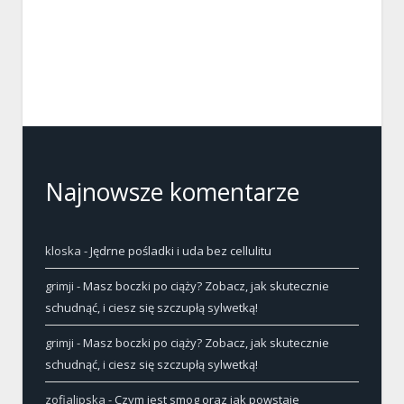
Najnowsze komentarze
kloska
-
Jędrne pośladki i uda bez cellulitu
grimji
-
Masz boczki po ciąży? Zobacz, jak skutecznie
schudnąć, i ciesz się szczupłą sylwetką!
grimji
-
Masz boczki po ciąży? Zobacz, jak skutecznie
schudnąć, i ciesz się szczupłą sylwetką!
zofialipska
-
Czym jest smog oraz jak powstaje