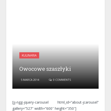
KULINARIA
Owocowe szaszłyki
5 MARCA 2014
0 COMMENTS
[jj-ngg-jquery-carousel html_id=”about-jcarousel”
gallery=”527″ width=”600″ height=”350″]