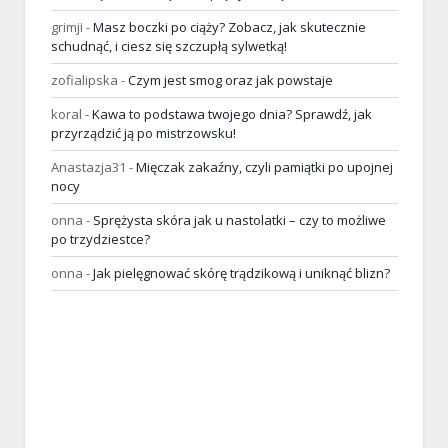
grimji
-
Masz boczki po ciąży? Zobacz, jak skutecznie
schudnąć, i ciesz się szczupłą sylwetką!
zofialipska
-
Czym jest smog oraz jak powstaje
koral
-
Kawa to podstawa twojego dnia? Sprawdź, jak
przyrządzić ją po mistrzowsku!
Anastazja31
-
Mięczak zakaźny, czyli pamiątki po upojnej
nocy
onna
-
Sprężysta skóra jak u nastolatki – czy to możliwe
po trzydziestce?
onna
-
Jak pielęgnować skórę trądzikową i uniknąć blizn?