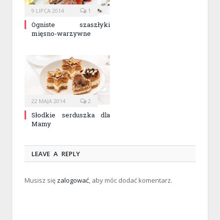
9 LIPCA 2014
1
Ogniste szaszłyki
mięsno-warzywne
22 MAJA 2014
2
Słodkie serduszka dla
Mamy
LEAVE A REPLY
Musisz się
zalogować
, aby móc dodać komentarz.