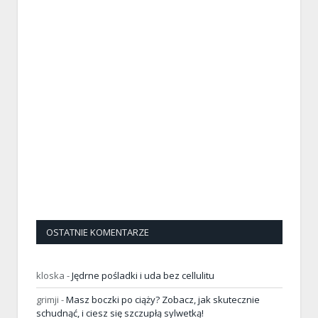
OSTATNIE KOMENTARZE
kloska
-
Jędrne pośladki i uda bez cellulitu
grimji
-
Masz boczki po ciąży? Zobacz, jak skutecznie
schudnąć, i ciesz się szczupłą sylwetką!