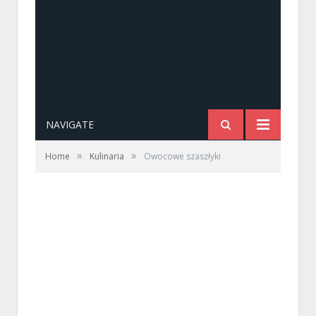
NAVIGATE
»
»
Home
Kulinaria
Owocowe szaszłyki