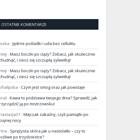
OSTATNIE KOMENTARZE
loska
-
Jędrne pośladki i uda bez cellulitu
rimji
-
Masz boczki po ciąży? Zobacz, jak skutecznie
chudnąć, i ciesz się szczupłą sylwetką!
rimji
-
Masz boczki po ciąży? Zobacz, jak skutecznie
chudnąć, i ciesz się szczupłą sylwetką!
ofialipska
-
Czym jest smog oraz jak powstaje
oral
-
Kawa to podstawa twojego dnia? Sprawdź, jak
rzyrządzić ją po mistrzowsku!
nastazja31
-
Mięczak zakaźny, czyli pamiątki po
pojnej nocy
nna
-
Sprężysta skóra jak u nastolatki – czy to
ożliwe po trzydziestce?