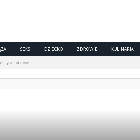
ĄŻA
SEKS
DZIECKO
ZDROWIE
KULINARIA
otlety wieprzowe