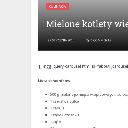
KULINARIA
Mielone kotlety w
27 STYCZNIA 2013
0 COMMENTS
[jj-ngg-jquery-carousel html_id=”about-jcarousel
Lista składników:
500 g mielonego mięsa wieprzowego (np. łopa
1 czerstwa bułka
1 cebula
1 ząbek czosnku
1 jajko