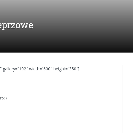
ieprzowe
” gallery=”192″ width=”600″ height=”350″]
tki)