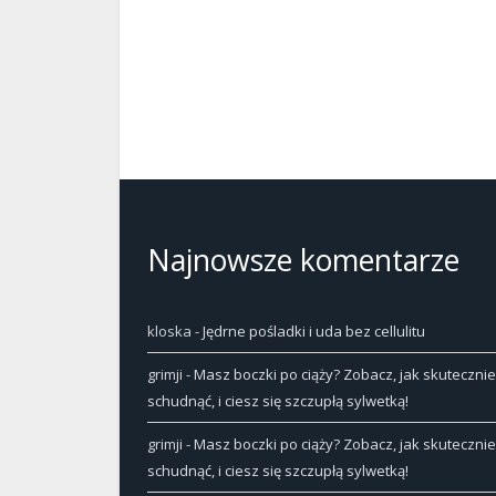
Najnowsze komentarze
kloska
-
Jędrne pośladki i uda bez cellulitu
grimji
-
Masz boczki po ciąży? Zobacz, jak skutecznie
schudnąć, i ciesz się szczupłą sylwetką!
grimji
-
Masz boczki po ciąży? Zobacz, jak skutecznie
schudnąć, i ciesz się szczupłą sylwetką!