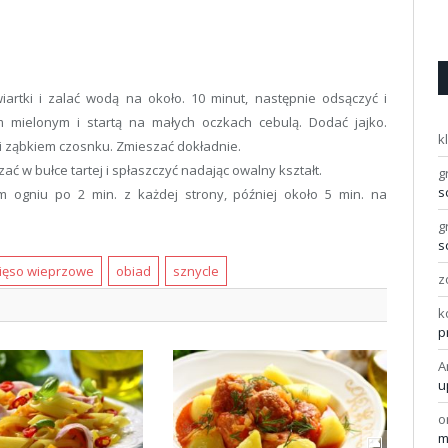
iartki i zalać wodą na około. 10 minut, następnie odsączyć i
mielonym i startą na małych oczkach cebulą. Dodać jajko.
k
 i ząbkiem czosnku. Zmieszać dokładnie.
zać w bułce tartej i spłaszczyć nadając owalny kształt.
g
s
m ogniu po 2 min. z każdej strony, później około 5 min. na
g
s
ięso wieprzowe
obiad
sznycle
z
k
p
A
u
o
m