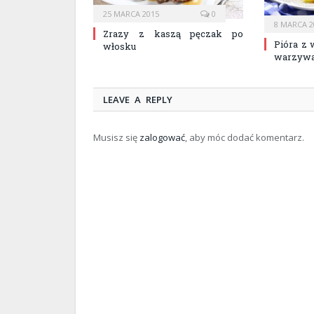
25 MARCA 2015
0
8 MARCA 2
Zrazy z kaszą pęczak po
Pióra z
włosku
warzyw
LEAVE A REPLY
Musisz się
zalogować
, aby móc dodać komentarz.