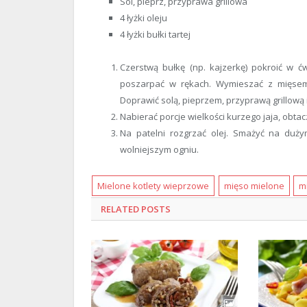
Sól, pieprz, przyprawa grillowa
4 łyżki oleju
4 łyżki bułki tartej
Czerstwą bułkę (np. kajzerkę) pokroić w ćw
poszarpać w rękach. Wymieszać z mięsem 
Doprawić solą, pieprzem, przyprawą grillową
Nabierać porcje wielkości kurzego jaja, obtac
Na patelni rozgrzać olej. Smażyć na duży
wolniejszym ogniu.
Mielone kotlety wieprzowe
mięso mielone
m
RELATED
POSTS