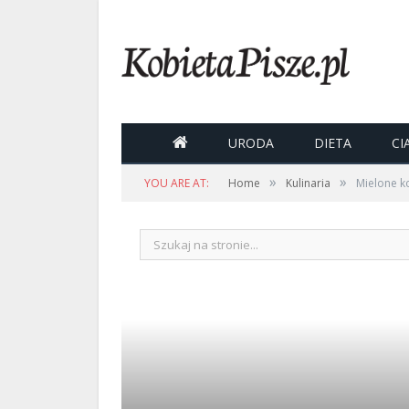

URODA
DIETA
CI
»
»
YOU ARE AT:
Home
Kulinaria
Mielone k