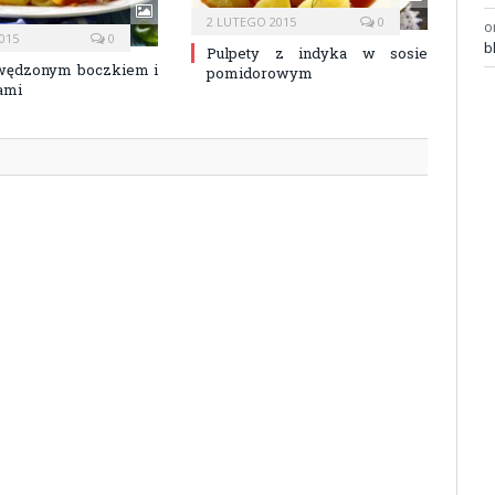
2 LUTEGO 2015
0
o
015
0
b
Pulpety z indyka w sosie
 wędzonym boczkiem i
pomidorowym
ami