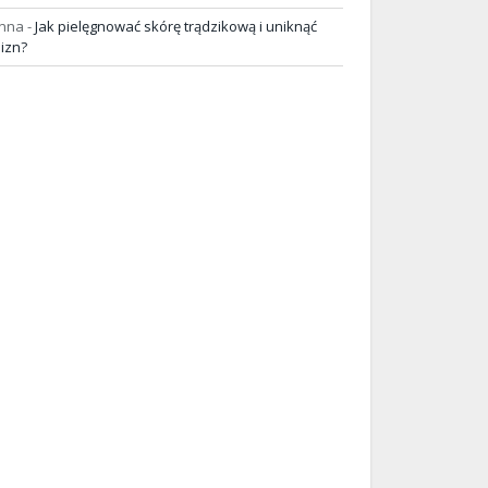
nna
-
Jak pielęgnować skórę trądzikową i uniknąć
lizn?