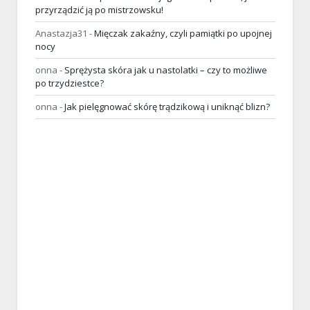
przyrządzić ją po mistrzowsku!
Anastazja31
-
Mięczak zakaźny, czyli pamiątki po upojnej
nocy
onna
-
Sprężysta skóra jak u nastolatki – czy to możliwe
po trzydziestce?
onna
-
Jak pielęgnować skórę trądzikową i uniknąć blizn?