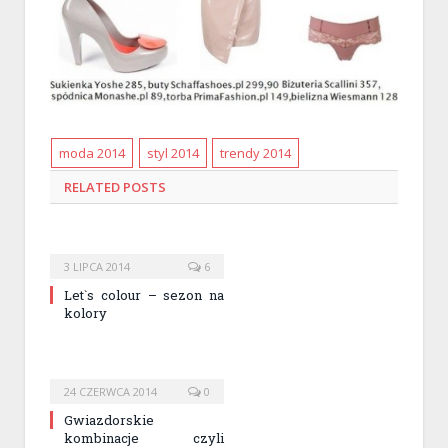
moda 2014
styl 2014
trendy 2014
RELATED
POSTS
3 LIPCA 2014
6
Let`s colour – sezon na
kolory
24 CZERWCA 2014
0
Gwiazdorskie
kombinacje czyli