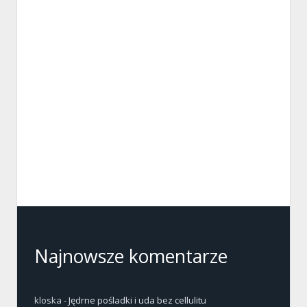
Najnowsze komentarze
kloska
-
Jędrne pośladki i uda bez cellulitu