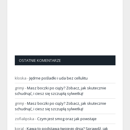
OSTATNIE KOMENTARZE
kloska
-
Jędrne pośladki i uda bez cellulitu
grimji
-
Masz boczki po ciąży? Zobacz, jak skutecznie
schudnąć, i ciesz się szczupłą sylwetką!
grimji
-
Masz boczki po ciąży? Zobacz, jak skutecznie
schudnąć, i ciesz się szczupłą sylwetką!
zofialipska
-
Czym jest smog oraz jak powstaje
koral
-
Kawa to podstawa twojego dnia? Sprawdź, jak