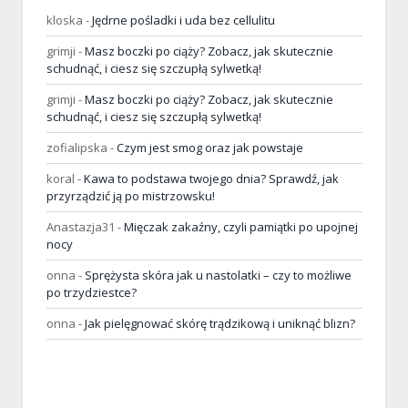
kloska
-
Jędrne pośladki i uda bez cellulitu
grimji
-
Masz boczki po ciąży? Zobacz, jak skutecznie
schudnąć, i ciesz się szczupłą sylwetką!
grimji
-
Masz boczki po ciąży? Zobacz, jak skutecznie
schudnąć, i ciesz się szczupłą sylwetką!
zofialipska
-
Czym jest smog oraz jak powstaje
koral
-
Kawa to podstawa twojego dnia? Sprawdź, jak
przyrządzić ją po mistrzowsku!
Anastazja31
-
Mięczak zakaźny, czyli pamiątki po upojnej
nocy
onna
-
Sprężysta skóra jak u nastolatki – czy to możliwe
po trzydziestce?
onna
-
Jak pielęgnować skórę trądzikową i uniknąć blizn?