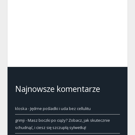
Najnowsze komentarze
kloska
-
Jędrne pośladki i uda bez cellulitu
grimji
-
Masz boczki po ciąży? Zobacz, jak skutecznie
schudnąć, i ciesz się szczupłą sylwetką!