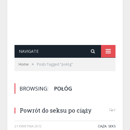
NAVIGATE
»
Home
Posts Tagged "połóg"
BROWSING:
POŁÓG
Powrót do seksu po ciąży
0
27 KWIETNIA 2012
CIĄŻA
,
SEKS