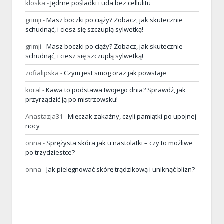
kloska
-
Jędrne pośladki i uda bez cellulitu
grimji
-
Masz boczki po ciąży? Zobacz, jak skutecznie
schudnąć, i ciesz się szczupłą sylwetką!
grimji
-
Masz boczki po ciąży? Zobacz, jak skutecznie
schudnąć, i ciesz się szczupłą sylwetką!
zofialipska
-
Czym jest smog oraz jak powstaje
koral
-
Kawa to podstawa twojego dnia? Sprawdź, jak
przyrządzić ją po mistrzowsku!
Anastazja31
-
Mięczak zakaźny, czyli pamiątki po upojnej
nocy
onna
-
Sprężysta skóra jak u nastolatki – czy to możliwe
po trzydziestce?
onna
-
Jak pielęgnować skórę trądzikową i uniknąć blizn?