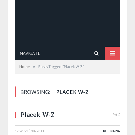
NAVIGATE
»
Home
Posts Tagged "Placek W-Z"
BROWSING:
PLACEK W-Z
Placek W-Z
2
12 WRZEŚNIA 2013
KULINARIA