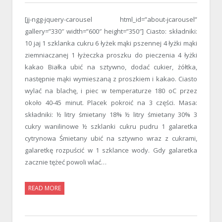
[jj-ngg-jquery-carousel html_id=”about-jcarousel”
gallery=”330″ width=”600″ height=”350″] Ciasto: składniki:
10 jaj 1 szklanka cukru 6 łyżek mąki pszennej 4 łyżki mąki
ziemniaczanej 1 łyżeczka proszku do pieczenia 4 łyżki
kakao Białka ubić na sztywno, dodać cukier, żółtka,
następnie mąki wymieszaną z proszkiem i kakao. Ciasto
wylać na blachę, i piec w temperaturze 180 oC przez
około 40-45 minut. Placek pokroić na 3 części. Masa:
składniki: ½ litry śmietany 18% ½ litry śmietany 30% 3
cukry wanilinowe ½ szklanki cukru pudru 1 galaretka
cytrynowa Śmietany ubić na sztywno wraz z cukrami,
galaretkę rozpuścić w 1 szklance wody. Gdy galaretka
zacznie tężeć powoli wlać…
READ MORE