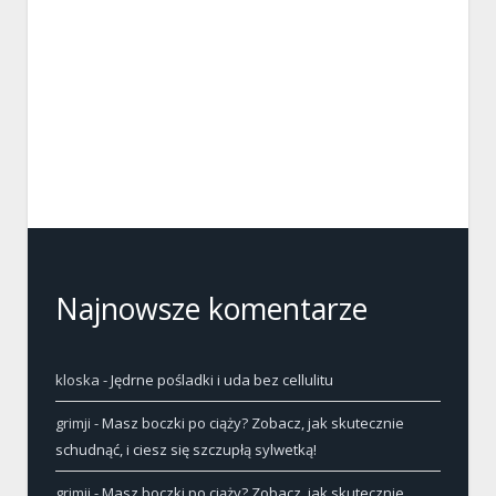
Najnowsze komentarze
kloska
-
Jędrne pośladki i uda bez cellulitu
grimji
-
Masz boczki po ciąży? Zobacz, jak skutecznie
schudnąć, i ciesz się szczupłą sylwetką!
grimji
-
Masz boczki po ciąży? Zobacz, jak skutecznie