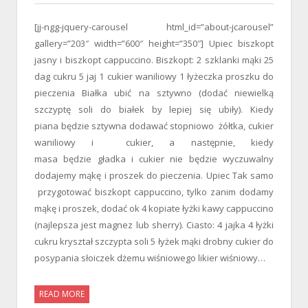
[jj-ngg-jquery-carousel html_id=”about-jcarousel”
gallery=”203″ width=”600″ height=”350″] Upiec biszkopt
jasny i biszkopt cappuccino. Biszkopt: 2 szklanki mąki 25
dag cukru 5 jaj 1 cukier waniliowy 1 łyżeczka proszku do
pieczenia Białka ubić na sztywno (dodać niewielką
szczyptę soli do białek by lepiej się ubiły). Kiedy
piana będzie sztywna dodawać stopniowo żółtka, cukier
waniliowy i cukier, a następnie, kiedy
masa będzie gładka i cukier nie będzie wyczuwalny
dodajemy mąkę i proszek do pieczenia. Upiec Tak samo
przygotować biszkopt cappuccino, tylko zanim dodamy
mąkę i proszek, dodać ok 4 kopiate łyżki kawy cappuccino
(najlepsza jest magnez lub sherry). Ciasto: 4 jajka 4 łyżki
cukru kryształ szczypta soli 5 łyżek mąki drobny cukier do
posypania słoiczek dżemu wiśniowego likier wiśniowy…
READ MORE