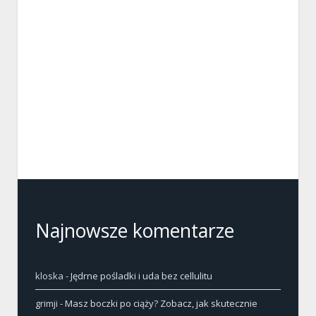
Najnowsze komentarze
kloska
-
Jędrne pośladki i uda bez cellulitu
grimji
-
Masz boczki po ciąży? Zobacz, jak skutecznie