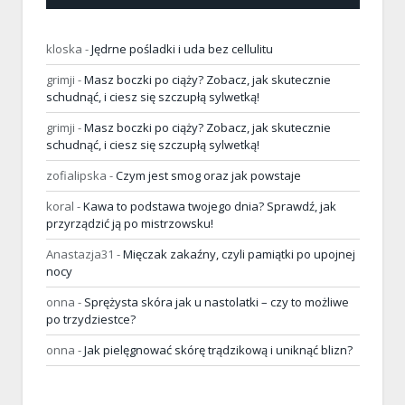
kloska
-
Jędrne pośladki i uda bez cellulitu
grimji
-
Masz boczki po ciąży? Zobacz, jak skutecznie
schudnąć, i ciesz się szczupłą sylwetką!
grimji
-
Masz boczki po ciąży? Zobacz, jak skutecznie
schudnąć, i ciesz się szczupłą sylwetką!
zofialipska
-
Czym jest smog oraz jak powstaje
koral
-
Kawa to podstawa twojego dnia? Sprawdź, jak
przyrządzić ją po mistrzowsku!
Anastazja31
-
Mięczak zakaźny, czyli pamiątki po upojnej
nocy
onna
-
Sprężysta skóra jak u nastolatki – czy to możliwe
po trzydziestce?
onna
-
Jak pielęgnować skórę trądzikową i uniknąć blizn?