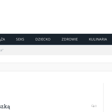
ĄŻA
SEKS
DZIECKO
ZDROWIE
KULINARIA
ka"
szką
0