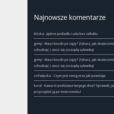
Najnowsze komentarze
kloska
-
Jędrne pośladki i uda bez cellulitu
grimji
-
Masz boczki po ciąży? Zobacz, jak skutecznie
schudnąć, i ciesz się szczupłą sylwetką!
grimji
-
Masz boczki po ciąży? Zobacz, jak skutecznie
schudnąć, i ciesz się szczupłą sylwetką!
zofialipska
-
Czym jest smog oraz jak powstaje
koral
-
Kawa to podstawa twojego dnia? Sprawdź, ja
przyrządzić ją po mistrzowsku!