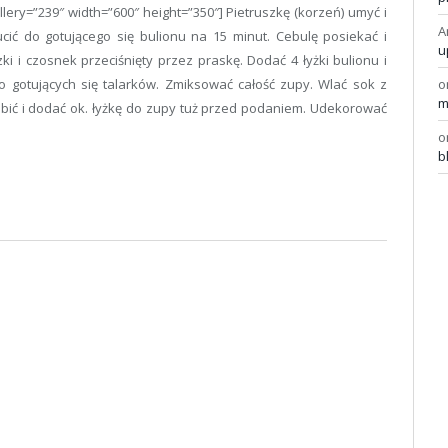
llery=”239″ width=”600″ height=”350″] Pietruszkę (korzeń) umyć i
A
ucić do gotującego się bulionu na 15 minut. Cebulę posiekać i
u
i i czosnek przeciśnięty przez praskę. Dodać 4 łyżki bulionu i
o gotujących się talarków. Zmiksować całość zupy. Wlać sok z
o
m
 ubić i dodać ok. łyżkę do zupy tuż przed podaniem. Udekorować
o
b