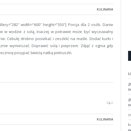
KULINARIA
allery=”282″ width=”600″ height=”350″] Porcja dla 2 osób. Danie
nie w wodzie z solą, inaczej w potrawie może być wyczuwalny
nie. Cebulę drobno posiekać i zeszklić na maśle. Dodać kurki i
icznie wymieszać. Doprawić solą i pieprzem. Zdjąć z ognia gdy
jecznicę posypać świeżą natką pietruszki.
k
g
s
g
0
s
z
KULINARIA
k
p