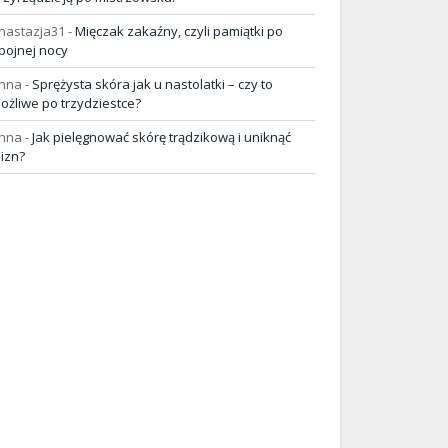
nastazja31
-
Mięczak zakaźny, czyli pamiątki po
pojnej nocy
nna
-
Sprężysta skóra jak u nastolatki – czy to
ożliwe po trzydziestce?
nna
-
Jak pielęgnować skórę trądzikową i uniknąć
lizn?