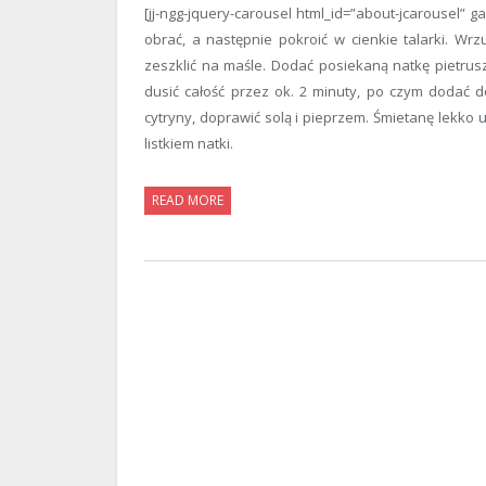
[jj-ngg-jquery-carousel html_id=”about-jcarousel” ga
obrać, a następnie pokroić w cienkie talarki. Wrz
zeszklić na maśle. Dodać posiekaną natkę pietruszk
dusić całość przez ok. 2 minuty, po czym dodać d
cytryny, doprawić solą i pieprzem. Śmietanę lekko
listkiem natki.
READ MORE