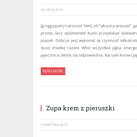
26 LIPCA 2013
[jj-ngg-jquery-carousel html_id=”about-jcarousel” g
proste, lecz wyśmienite! Kurki przepłukać dokład
piasek. Dobrze jest wykonać tę czynność kilkukrot
dusić chwilkę razem. Wbić wszystkie jajka, energ
jajecznica zetnie się odpowiednio. Na sam koniec ja
READ MORE
Zupa krem z pieruszki
4 KWIETNIA 2013