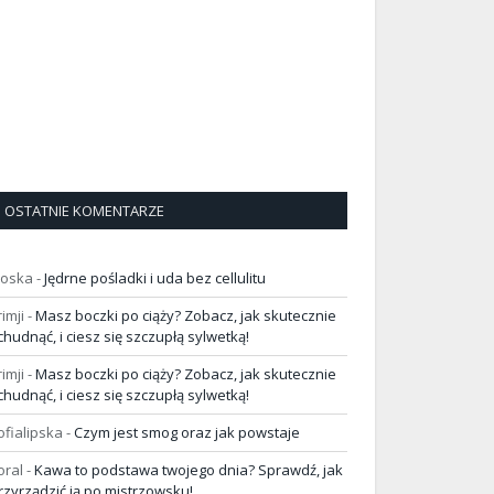
OSTATNIE KOMENTARZE
loska
-
Jędrne pośladki i uda bez cellulitu
rimji
-
Masz boczki po ciąży? Zobacz, jak skutecznie
chudnąć, i ciesz się szczupłą sylwetką!
rimji
-
Masz boczki po ciąży? Zobacz, jak skutecznie
chudnąć, i ciesz się szczupłą sylwetką!
ofialipska
-
Czym jest smog oraz jak powstaje
oral
-
Kawa to podstawa twojego dnia? Sprawdź, jak
rzyrządzić ją po mistrzowsku!