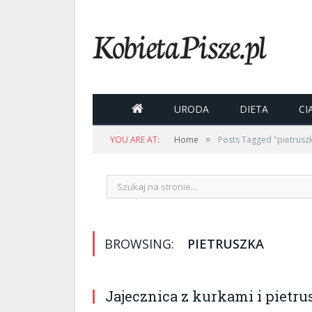

URODA
DIETA
CI
»
YOU ARE AT:
Home
Posts Tagged "pietrusz
BROWSING:
PIETRUSZKA
Jajecznica z kurkami i pietru