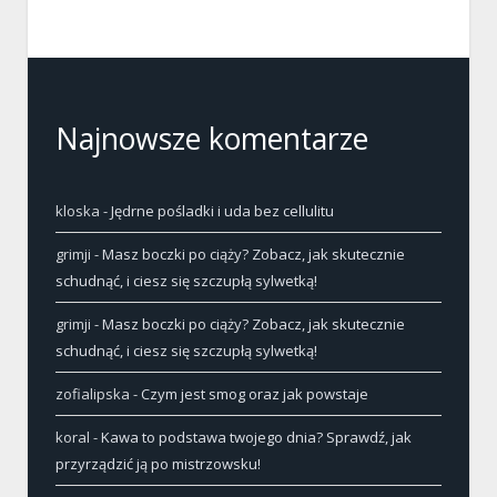
Najnowsze komentarze
kloska
-
Jędrne pośladki i uda bez cellulitu
grimji
-
Masz boczki po ciąży? Zobacz, jak skutecznie
schudnąć, i ciesz się szczupłą sylwetką!
grimji
-
Masz boczki po ciąży? Zobacz, jak skutecznie
schudnąć, i ciesz się szczupłą sylwetką!
zofialipska
-
Czym jest smog oraz jak powstaje
koral
-
Kawa to podstawa twojego dnia? Sprawdź, jak
przyrządzić ją po mistrzowsku!