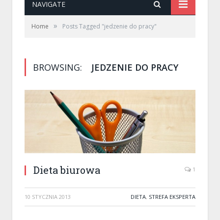
NAVIGATE
»
Home
Posts Tagged "jedzenie do pracy"
BROWSING:
JEDZENIE DO PRACY
Dieta biurowa
1
10 STYCZNIA 2013
DIETA
,
STREFA EKSPERTA