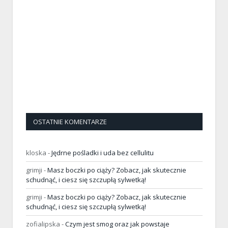
OSTATNIE KOMENTARZE
kloska
-
Jędrne pośladki i uda bez cellulitu
grimji
-
Masz boczki po ciąży? Zobacz, jak skutecznie
schudnąć, i ciesz się szczupłą sylwetką!
grimji
-
Masz boczki po ciąży? Zobacz, jak skutecznie
schudnąć, i ciesz się szczupłą sylwetką!
zofialipska
-
Czym jest smog oraz jak powstaje