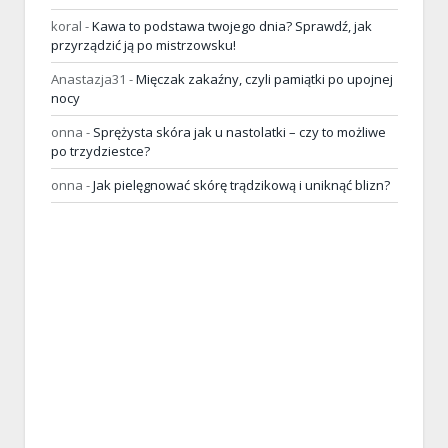
koral
-
Kawa to podstawa twojego dnia? Sprawdź, jak
przyrządzić ją po mistrzowsku!
Anastazja31
-
Mięczak zakaźny, czyli pamiątki po upojnej
nocy
onna
-
Sprężysta skóra jak u nastolatki – czy to możliwe
po trzydziestce?
onna
-
Jak pielęgnować skórę trądzikową i uniknąć blizn?