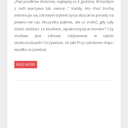
„Pięć posiłków dziennie, najlepiej co 3 godziny. W każdym
z nich warzywa lub owoce…” Każdy, kto choć trochę
interesuje się zdrowym trybem życia słyszał te porady na
pewno nie raz. Wszystko pięknie, ale co zrobić, gdy cały
dzień siedzisz za biurkiem, wpatrzony(a) w monitor? Czy
możliwe jest zdrowe odżywianie w takich
okolicznościach? Oczywiście, że tak! Przy odrobinie chęci i
wysiłku oczywiście.
READ MORE