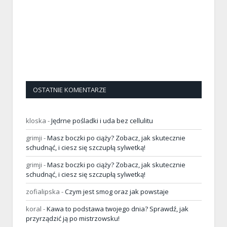
OSTATNIE KOMENTARZE
kloska
-
Jędrne pośladki i uda bez cellulitu
grimji
-
Masz boczki po ciąży? Zobacz, jak skutecznie
schudnąć, i ciesz się szczupłą sylwetką!
grimji
-
Masz boczki po ciąży? Zobacz, jak skutecznie
schudnąć, i ciesz się szczupłą sylwetką!
zofialipska
-
Czym jest smog oraz jak powstaje
koral
-
Kawa to podstawa twojego dnia? Sprawdź, jak
przyrządzić ją po mistrzowsku!