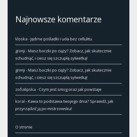
Najnowsze komentarze
kloska
-
Jędrne pośladki i uda bez cellulitu
grimji
-
Masz boczki po ciąży? Zobacz, jak skutecznie
schudnąć, i ciesz się szczupłą sylwetką!
grimji
-
Masz boczki po ciąży? Zobacz, jak skutecznie
schudnąć, i ciesz się szczupłą sylwetką!
zofialipska
-
Czym jest smog oraz jak powstaje
koral
-
Kawa to podstawa twojego dnia? Sprawdź, jak
przyrządzić ją po mistrzowsku!
O stronie