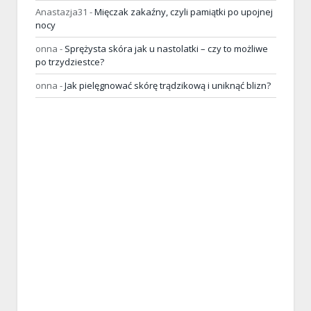
Anastazja31
-
Mięczak zakaźny, czyli pamiątki po upojnej
nocy
onna
-
Sprężysta skóra jak u nastolatki – czy to możliwe
po trzydziestce?
onna
-
Jak pielęgnować skórę trądzikową i uniknąć blizn?