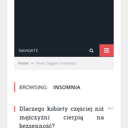
NAVIGATE
»
Home
Posts Tagged "insomnia"
BROWSING:
INSOMNIA
Dlaczego kobiety częściej niż
0
mężczyźni cierpią na
bezsenność?