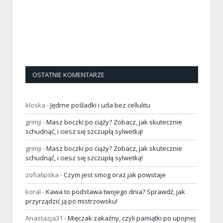
OSTATNIE KOMENTARZE
kloska
-
Jędrne pośladki i uda bez cellulitu
grimji
-
Masz boczki po ciąży? Zobacz, jak skutecznie
schudnąć, i ciesz się szczupłą sylwetką!
grimji
-
Masz boczki po ciąży? Zobacz, jak skutecznie
schudnąć, i ciesz się szczupłą sylwetką!
zofialipska
-
Czym jest smog oraz jak powstaje
koral
-
Kawa to podstawa twojego dnia? Sprawdź, jak
przyrządzić ją po mistrzowsku!
Anastazja31
-
Mięczak zakaźny, czyli pamiątki po upojnej