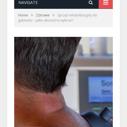
NAVIGATE
»
»
Home
Zdrowie
Sprzęt rehabilitacyjny do
gabinetu – jakie akcesoria wybrać?