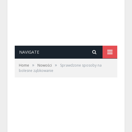
NAVIGATE
»
»
Home
Nowości
Sprawdzone sposoby na
bolesne ząbkowanie