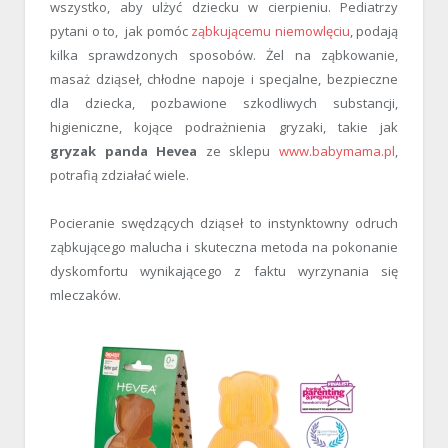
wszystko, aby ulżyć dziecku w cierpieniu. Pediatrzy
pytani o to, jak pomóc
ząbkującemu niemowlęciu
, podają
kilka sprawdzonych sposobów. Żel na ząbkowanie,
masaż dziąseł, chłodne napoje i specjalne, bezpieczne
dla dziecka, pozbawione szkodliwych substancji,
higieniczne, kojące podrażnienia gryzaki, takie jak
gryzak panda Hevea
ze sklepu
www.babymama.pl
,
potrafią zdziałać wiele.
Pocieranie swędzących dziąseł to instynktowny odruch
ząbkującego malucha i skuteczna metoda na pokonanie
dyskomfortu wynikającego z faktu wyrzynania się
mleczaków.