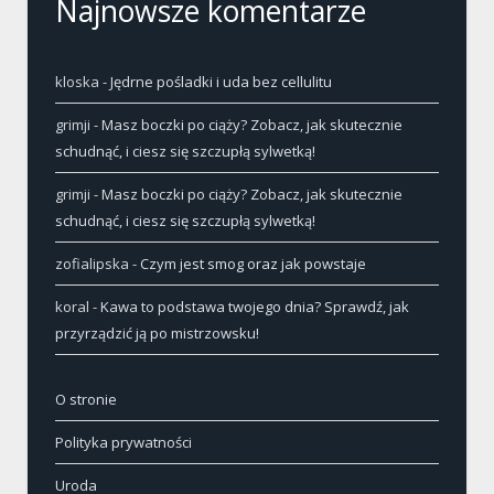
Najnowsze komentarze
kloska
-
Jędrne pośladki i uda bez cellulitu
grimji
-
Masz boczki po ciąży? Zobacz, jak skutecznie
schudnąć, i ciesz się szczupłą sylwetką!
grimji
-
Masz boczki po ciąży? Zobacz, jak skutecznie
schudnąć, i ciesz się szczupłą sylwetką!
zofialipska
-
Czym jest smog oraz jak powstaje
koral
-
Kawa to podstawa twojego dnia? Sprawdź, jak
przyrządzić ją po mistrzowsku!
O stronie
Polityka prywatności
Uroda