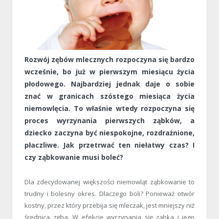
Rozwój zębów mlecznych rozpoczyna się bardzo
wcześnie, bo już w pierwszym miesiącu życia
płodowego. Najbardziej jednak daje o sobie
znać w granicach szóstego miesiąca życia
niemowlęcia. To właśnie wtedy rozpoczyna się
proces wyrzynania pierwszych ząbków, a
dziecko zaczyna być niespokojne, rozdrażnione,
płaczliwe. Jak przetrwać ten niełatwy czas? I
czy ząbkowanie musi boleć?
Dla zdecydowanej większości niemowląt ząbkowanie to
trudny i bolesny okres. Dlaczego boli? Ponieważ otwór
kostny, przez który przebija się mleczak, jest mniejszy niż
średnica zęba. W efekcie wyrzynania się ząbka i jego