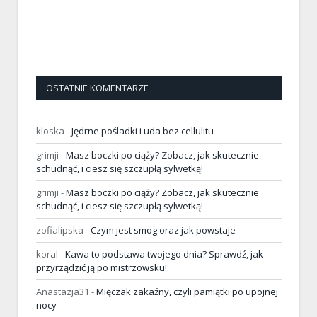
OSTATNIE KOMENTARZE
kloska
-
Jędrne pośladki i uda bez cellulitu
grimji
-
Masz boczki po ciąży? Zobacz, jak skutecznie
schudnąć, i ciesz się szczupłą sylwetką!
grimji
-
Masz boczki po ciąży? Zobacz, jak skutecznie
schudnąć, i ciesz się szczupłą sylwetką!
zofialipska
-
Czym jest smog oraz jak powstaje
koral
-
Kawa to podstawa twojego dnia? Sprawdź, jak
przyrządzić ją po mistrzowsku!
Anastazja31
-
Mięczak zakaźny, czyli pamiątki po upojnej
nocy