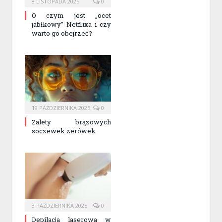
8 LISTOPADA 2025
0
O czym jest „ocet
jabłkowy” Netflixa i czy
warto go obejrzeć?
19 PAŹDZIERNIKA 2025
0
Zalety brązowych
soczewek zerówek
3 PAŹDZIERNIKA 2025
0
Depilacja laserowa w