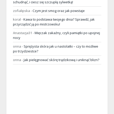
schudnąć, i ciesz się szczupłą sylwetką!
zofialipska
-
Czym jest smog oraz jak powstaje
koral
-
Kawa to podstawa twojego dnia? Sprawdź, jak
przyrządzić ją po mistrzowsku!
Anastazja31
-
Mięczak zakaźny, czyli pamiątki po upojnej
nocy
onna
-
Sprężysta skóra jak u nastolatki – czy to możliwe
po trzydziestce?
onna
-
Jak pielęgnować skórę trądzikową i uniknąć blizn?