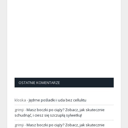
OSTATNIE KOMENTARZE
kloska
-
Jędrne pośladki i uda bez cellulitu
grimji
-
Masz boczki po ciąży? Zobacz, jak skutecznie
schudnąć, i ciesz się szczupłą sylwetką!
grimji
-
Masz boczki po ciąży? Zobacz, jak skutecznie