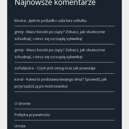
Najnowsze komentarze
kloska
-
Jędrne pośladki i uda bez cellulitu
grimji
-
Masz boczki po ciąży? Zobacz, jak skutecznie
schudnąć, i ciesz się szczupłą sylwetką!
grimji
-
Masz boczki po ciąży? Zobacz, jak skutecznie
schudnąć, i ciesz się szczupłą sylwetką!
zofialipska
-
Czym jest smog oraz jak powstaje
koral
-
Kawa to podstawa twojego dnia? Sprawdź, jak
przyrządzić ją po mistrzowsku!
O stronie
Polityka prywatności
Uroda