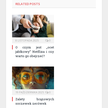
RELATED
POSTS
8 LISTOPADA 2025
0
O czym jest „ocet
jabłkowy” Netflixa i czy
warto go obejrzeć?
19 PAŹDZIERNIKA 2025
0
Zalety brązowych
soczewek zerówek