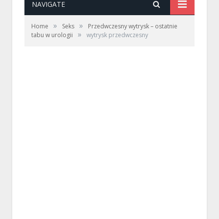
NAVIGATE
»
»
Home
Seks
Przedwczesny wytrysk – ostatnie
»
tabu w urologii
wytrysk przedwczesny