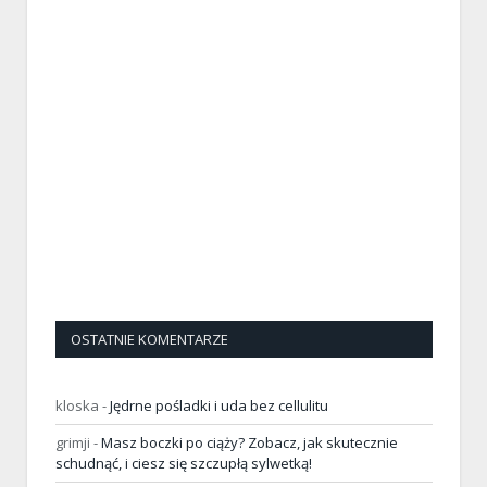
OSTATNIE KOMENTARZE
kloska
-
Jędrne pośladki i uda bez cellulitu
grimji
-
Masz boczki po ciąży? Zobacz, jak skutecznie
schudnąć, i ciesz się szczupłą sylwetką!