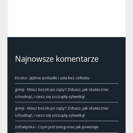
Najnowsze komentarze
kloska
-
Jędrne pośladki i uda bez cellulitu
grimji
-
Masz boczki po ciąży? Zobacz, jak skutecznie
schudnąć, i ciesz się szczupłą sylwetką!
grimji
-
Masz boczki po ciąży? Zobacz, jak skutecznie
schudnąć, i ciesz się szczupłą sylwetką!
zofialipska
-
Czym jest smog oraz jak powstaje