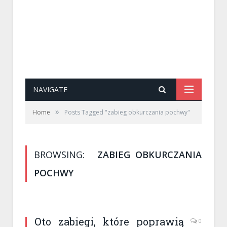
NAVIGATE
»
Home
Posts Tagged "zabieg obkurczania pochwy"
BROWSING:
ZABIEG OBKURCZANIA
POCHWY
Oto zabiegi, które poprawią
0