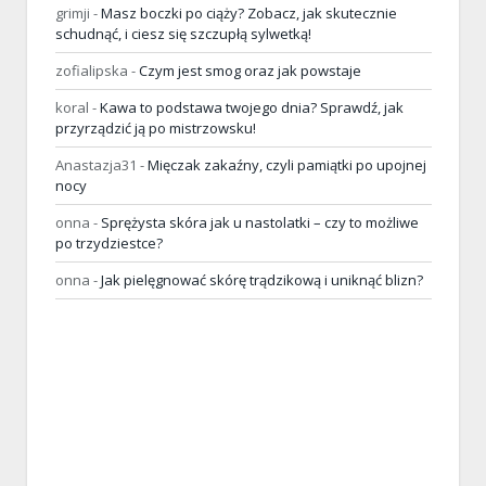
grimji
-
Masz boczki po ciąży? Zobacz, jak skutecznie
schudnąć, i ciesz się szczupłą sylwetką!
zofialipska
-
Czym jest smog oraz jak powstaje
koral
-
Kawa to podstawa twojego dnia? Sprawdź, jak
przyrządzić ją po mistrzowsku!
Anastazja31
-
Mięczak zakaźny, czyli pamiątki po upojnej
nocy
onna
-
Sprężysta skóra jak u nastolatki – czy to możliwe
po trzydziestce?
onna
-
Jak pielęgnować skórę trądzikową i uniknąć blizn?