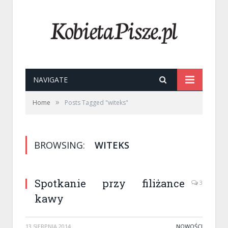
NAVIGATE
»
Home
Posts Tagged "witeks"
BROWSING:
WITEKS
Spotkanie przy filiżance
3
kawy
13 SIERPNIA 2014
NOWOŚCI