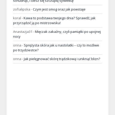
schudnąć, i ciesz się szczupłą sylwetką!
zofialipska
-
Czym jest smog oraz jak powstaje
koral
-
Kawa to podstawa twojego dnia? Sprawdź, jak
przyrządzić ją po mistrzowsku!
Anastazja31
-
Mięczak zakaźny, czyli pamiątki po upojnej
nocy
onna
-
Sprężysta skóra jak u nastolatki – czy to możliwe
po trzydziestce?
onna
-
Jak pielęgnować skórę trądzikową i uniknąć blizn?