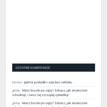
OSTATNIE KOMENTARZE
kloska
-
Jędrne pośladki i uda bez cellulitu
grimji
-
Masz boczki po ciąży? Zobacz, jak skutecznie
schudnąć, i ciesz się szczupłą sylwetką!
grimji
-
Masz boczki po ciąży? Zobacz, jak skutecznie