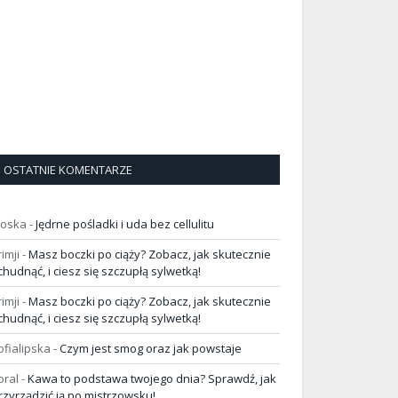
OSTATNIE KOMENTARZE
loska
-
Jędrne pośladki i uda bez cellulitu
rimji
-
Masz boczki po ciąży? Zobacz, jak skutecznie
chudnąć, i ciesz się szczupłą sylwetką!
rimji
-
Masz boczki po ciąży? Zobacz, jak skutecznie
chudnąć, i ciesz się szczupłą sylwetką!
ofialipska
-
Czym jest smog oraz jak powstaje
oral
-
Kawa to podstawa twojego dnia? Sprawdź, jak
rzyrządzić ją po mistrzowsku!