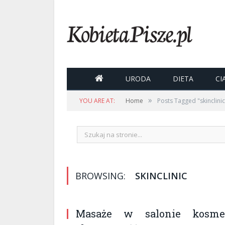

URODA
DIETA
CI
»
YOU ARE AT:
Home
Posts Tagged "skinclinic
BROWSING:
SKINCLINIC
Masaże w salonie kosmety