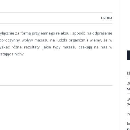
URODA
yłącznie za formę przyjemnego relaksu i sposób na odprężenie
 dobroczynny wpływ masażu na ludzki organizm i wiemy, że w
yskać różne rezultaty. Jakie typy masażu czekają na nas w
tając z nich?
k
g
s
g
s
z
k
p