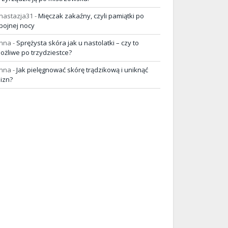
nastazja31
-
Mięczak zakaźny, czyli pamiątki po
pojnej nocy
nna
-
Sprężysta skóra jak u nastolatki – czy to
ożliwe po trzydziestce?
nna
-
Jak pielęgnować skórę trądzikową i uniknąć
lizn?