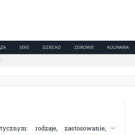
ĄŻA
SEKS
DZIECKO
ZDROWIE
KULINARIA
"
cznym: rodzaje, zastosowanie,
7