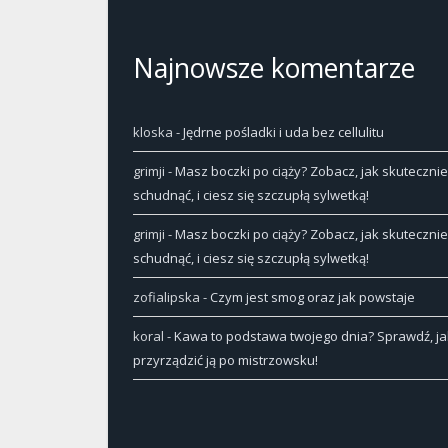
Najnowsze komentarze
kloska
-
Jędrne pośladki i uda bez cellulitu
grimji
-
Masz boczki po ciąży? Zobacz, jak skutecznie
schudnąć, i ciesz się szczupłą sylwetką!
grimji
-
Masz boczki po ciąży? Zobacz, jak skutecznie
schudnąć, i ciesz się szczupłą sylwetką!
zofialipska
-
Czym jest smog oraz jak powstaje
koral
-
Kawa to podstawa twojego dnia? Sprawdź, ja
przyrządzić ją po mistrzowsku!