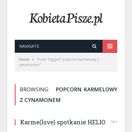
NAVIGATE
»
Home
Posts Tagged "popcorn karmelowy z
cynamonem"
BROWSING:
POPCORN KARMELOWY
Z CYNAMONEM
Karme(love) spotkanie HELIO
0