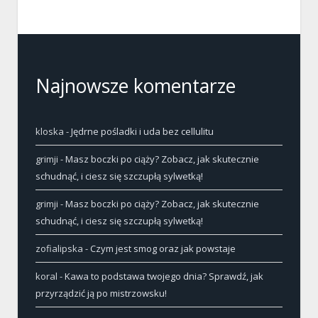
Najnowsze komentarze
kloska
-
Jędrne pośladki i uda bez cellulitu
grimji
-
Masz boczki po ciąży? Zobacz, jak skutecznie
schudnąć, i ciesz się szczupłą sylwetką!
grimji
-
Masz boczki po ciąży? Zobacz, jak skutecznie
schudnąć, i ciesz się szczupłą sylwetką!
zofialipska
-
Czym jest smog oraz jak powstaje
koral
-
Kawa to podstawa twojego dnia? Sprawdź, jak
przyrządzić ją po mistrzowsku!