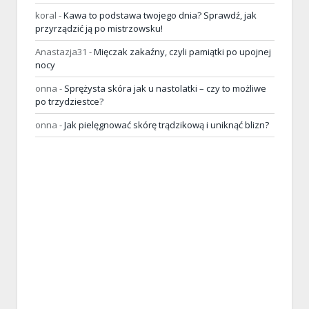
koral
-
Kawa to podstawa twojego dnia? Sprawdź, jak
przyrządzić ją po mistrzowsku!
Anastazja31
-
Mięczak zakaźny, czyli pamiątki po upojnej
nocy
onna
-
Sprężysta skóra jak u nastolatki – czy to możliwe
po trzydziestce?
onna
-
Jak pielęgnować skórę trądzikową i uniknąć blizn?