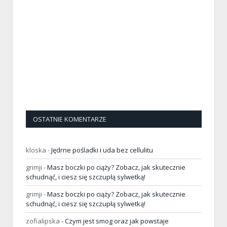
OSTATNIE KOMENTARZE
kloska
-
Jędrne pośladki i uda bez cellulitu
grimji
-
Masz boczki po ciąży? Zobacz, jak skutecznie
schudnąć, i ciesz się szczupłą sylwetką!
grimji
-
Masz boczki po ciąży? Zobacz, jak skutecznie
schudnąć, i ciesz się szczupłą sylwetką!
zofialipska
-
Czym jest smog oraz jak powstaje