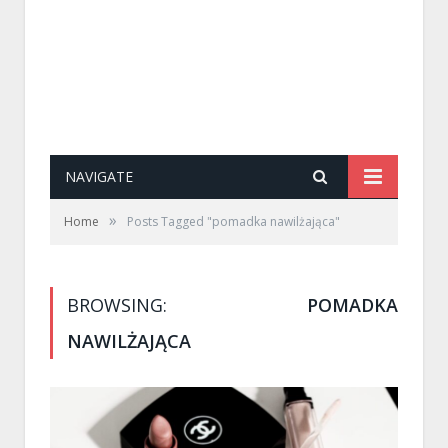
NAVIGATE
»
Home
Posts Tagged "pomadka nawilżająca"
BROWSING:
POMADKA
NAWILŻAJĄCA