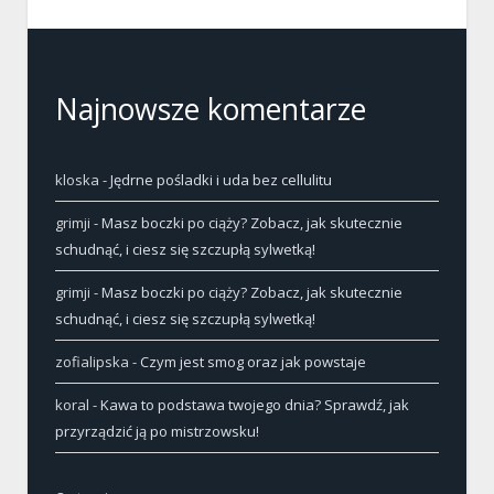
Najnowsze komentarze
kloska
-
Jędrne pośladki i uda bez cellulitu
grimji
-
Masz boczki po ciąży? Zobacz, jak skutecznie
schudnąć, i ciesz się szczupłą sylwetką!
grimji
-
Masz boczki po ciąży? Zobacz, jak skutecznie
schudnąć, i ciesz się szczupłą sylwetką!
zofialipska
-
Czym jest smog oraz jak powstaje
koral
-
Kawa to podstawa twojego dnia? Sprawdź, jak
przyrządzić ją po mistrzowsku!