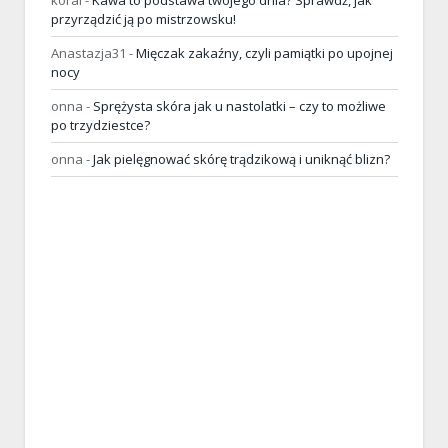
przyrządzić ją po mistrzowsku!
Anastazja31
-
Mięczak zakaźny, czyli pamiątki po upojnej
nocy
onna
-
Sprężysta skóra jak u nastolatki – czy to możliwe
po trzydziestce?
onna
-
Jak pielęgnować skórę trądzikową i uniknąć blizn?