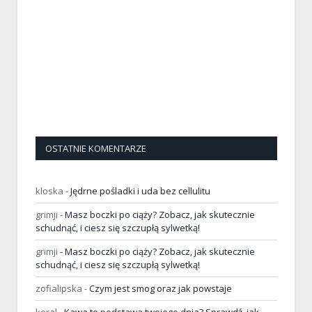
OSTATNIE KOMENTARZE
kloska
-
Jędrne pośladki i uda bez cellulitu
grimji
-
Masz boczki po ciąży? Zobacz, jak skutecznie
schudnąć, i ciesz się szczupłą sylwetką!
grimji
-
Masz boczki po ciąży? Zobacz, jak skutecznie
schudnąć, i ciesz się szczupłą sylwetką!
zofialipska
-
Czym jest smog oraz jak powstaje
koral
-
Kawa to podstawa twojego dnia? Sprawdź, jak