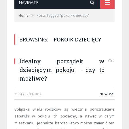
NAVIGATE
»
Home
Posts Tagged "pokoik dziecięcy"
BROWSING:
POKOIK DZIECIĘCY
Idealny porządek w
0
dziecięcym pokoju – czy to
możliwe?
21 STYCZNIA 2014
NOWOŚCI
Bolączką wielu rodziców są wiecznie porozrzucane
zabawki w pokoju ich pociechy, a nawet w całym
mieszkaniu. Jednakże bardzo łatwo można zmienić ten