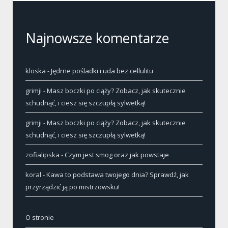
Najnowsze komentarze
kloska
-
Jędrne pośladki i uda bez cellulitu
grimji
-
Masz boczki po ciąży? Zobacz, jak skutecznie
schudnąć, i ciesz się szczupłą sylwetką!
grimji
-
Masz boczki po ciąży? Zobacz, jak skutecznie
schudnąć, i ciesz się szczupłą sylwetką!
zofialipska
-
Czym jest smog oraz jak powstaje
koral
-
Kawa to podstawa twojego dnia? Sprawdź, jak
przyrządzić ją po mistrzowsku!
O stronie