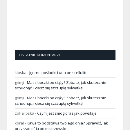
OSTATNIE KOMENTARZE
kloska
-
Jędrne pośladki i uda bez cellulitu
grimji
-
Masz boczki po ciąży? Zobacz, jak skutecznie
schudnąć, i ciesz się szczupłą sylwetką!
grimji
-
Masz boczki po ciąży? Zobacz, jak skutecznie
schudnąć, i ciesz się szczupłą sylwetką!
zofialipska
-
Czym jest smog oraz jak powstaje
koral
-
Kawa to podstawa twojego dnia? Sprawdź, jak
przyrządzić ją po mistrzowsku!