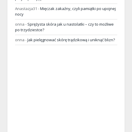
Anastazja31
-
Mięczak zakaźny, czyli pamiątki po upojnej
nocy
onna
-
Sprężysta skóra jak u nastolatki – czy to możliwe
po trzydziestce?
onna
-
Jak pielęgnować skórę trądzikową i uniknąć blizn?