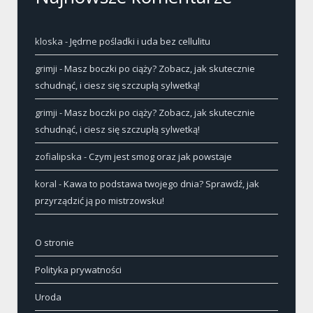
kloska
-
Jędrne pośladki i uda bez cellulitu
grimji
-
Masz boczki po ciąży? Zobacz, jak skutecznie
schudnąć, i ciesz się szczupłą sylwetką!
grimji
-
Masz boczki po ciąży? Zobacz, jak skutecznie
schudnąć, i ciesz się szczupłą sylwetką!
zofialipska
-
Czym jest smog oraz jak powstaje
koral
-
Kawa to podstawa twojego dnia? Sprawdź, jak
przyrządzić ją po mistrzowsku!
O stronie
Polityka prywatności
Uroda