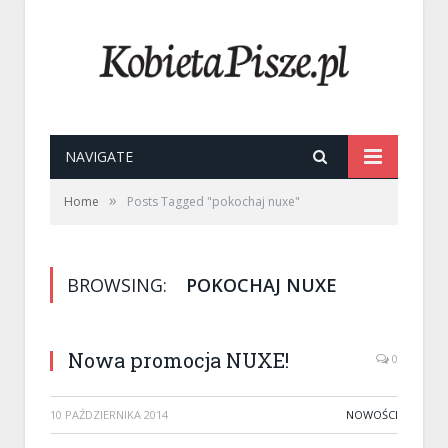
NAVIGATE
»
Home
Posts Tagged "pokochaj nuxe"
BROWSING:
POKOCHAJ NUXE
Nowa promocja NUXE!
0
10 PAŹDZIERNIKA 2014
NOWOŚCI