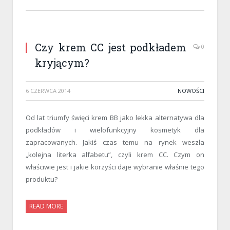
Czy krem CC jest podkładem
0
kryjącym?
6 CZERWCA 2014
NOWOŚCI
Od lat triumfy święci krem BB jako lekka alternatywa dla
podkładów i wielofunkcyjny kosmetyk dla
zapracowanych. Jakiś czas temu na rynek weszła
„kolejna literka alfabetu”, czyli krem CC. Czym on
właściwie jest i jakie korzyści daje wybranie właśnie tego
produktu?
READ MORE