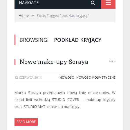
NAVIGATE
»
Home
Posts Tagged "podkład kryjący"
BROWSING:
PODKŁAD KRYJĄCY
Nowe make-upy Soraya
2
12 CZERWCA 2014
NOWOŚCI
,
NOWOŚCI KOSMETYCZNE
Marka Soraya przedstawia nową linię make-upów. W
skład linii wchodzą STUDIO COVER – make-up kryjący
oraz STUDIO MAT -make-up matujący.
READ MORE