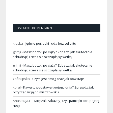
OSTATNIE KOMENTARZE
kloska
-
Jędrne pośladki i uda bez cellulitu
grimji
-
Masz boczki po ciąży? Zobacz, jak skutecznie
schudnąć, i ciesz się szczupłą sylwetką!
grimji
-
Masz boczki po ciąży? Zobacz, jak skutecznie
schudnąć, i ciesz się szczupłą sylwetką!
zofialipska
-
Czym jest smog oraz jak powstaje
koral
-
Kawa to podstawa twojego dnia? Sprawdź, jak
przyrządzić ją po mistrzowsku!
Anastazja31
-
Mięczak zakaźny, czyli pamiątki po upojnej
nocy