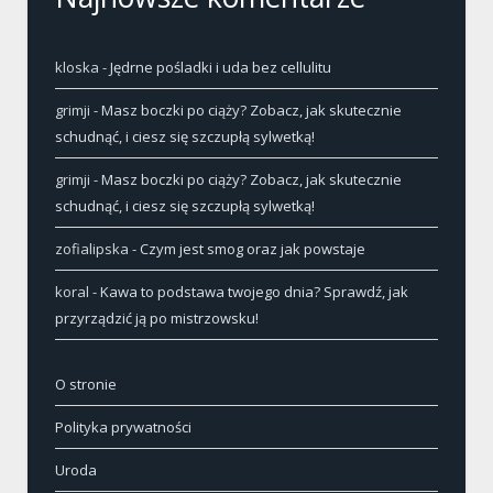
kloska
-
Jędrne pośladki i uda bez cellulitu
grimji
-
Masz boczki po ciąży? Zobacz, jak skutecznie
schudnąć, i ciesz się szczupłą sylwetką!
grimji
-
Masz boczki po ciąży? Zobacz, jak skutecznie
schudnąć, i ciesz się szczupłą sylwetką!
zofialipska
-
Czym jest smog oraz jak powstaje
koral
-
Kawa to podstawa twojego dnia? Sprawdź, jak
przyrządzić ją po mistrzowsku!
O stronie
Polityka prywatności
Uroda