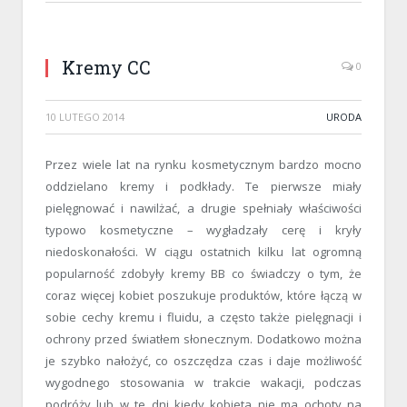
Kremy CC
0
10 LUTEGO 2014
URODA
Przez wiele lat na rynku kosmetycznym bardzo mocno
oddzielano kremy i podkłady. Te pierwsze miały
pielęgnować i nawilżać, a drugie spełniały właściwości
typowo kosmetyczne – wygładzały cerę i kryły
niedoskonałości. W ciągu ostatnich kilku lat ogromną
popularność zdobyły kremy BB co świadczy o tym, że
coraz więcej kobiet poszukuje produktów, które łączą w
sobie cechy kremu i fluidu, a często także pielęgnacji i
ochrony przed światłem słonecznym. Dodatkowo można
je szybko nałożyć, co oszczędza czas i daje możliwość
wygodnego stosowania w trakcie wakacji, podczas
podróży lub w te dni kiedy kobieta nie ma ochoty na