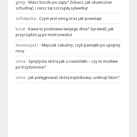
grimji
-
Masz boczki po ciąży? Zobacz, jak skutecznie
schudnąć, i ciesz się szczupłą sylwetką!
zofialipska
-
Czym jest smog oraz jak powstaje
koral
-
Kawa to podstawa twojego dnia? Sprawdź, jak
przyrządzić ją po mistrzowsku!
Anastazja31
-
Mięczak zakaźny, czyli pamiątki po upojnej
nocy
onna
-
Sprężysta skóra jak u nastolatki – czy to możliwe
po trzydziestce?
onna
-
Jak pielęgnować skórę trądzikową i uniknąć blizn?