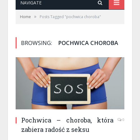
NAVIGATE
»
Home
Posts Tagged "pochwica choroba"
BROWSING:
POCHWICA CHOROBA
Pochwica – choroba, która
0
zabiera radość z seksu