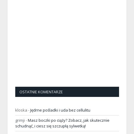
OSTATNIE KOMENTARZE
kloska
-
Jędrne pośladki i uda bez cellulitu
grimji
-
Masz boczki po ciąży? Zobacz, jak skutecznie
schudnąć, i ciesz się szczupłą sylwetką!