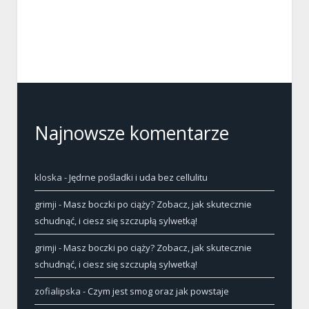
Najnowsze komentarze
kloska
-
Jędrne pośladki i uda bez cellulitu
grimji
-
Masz boczki po ciąży? Zobacz, jak skutecznie
schudnąć, i ciesz się szczupłą sylwetką!
grimji
-
Masz boczki po ciąży? Zobacz, jak skutecznie
schudnąć, i ciesz się szczupłą sylwetką!
zofialipska
-
Czym jest smog oraz jak powstaje