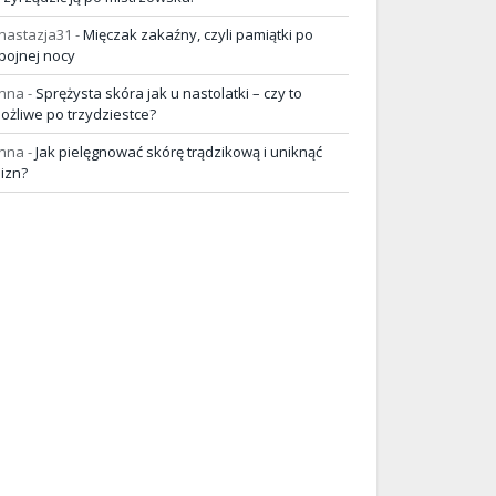
nastazja31
-
Mięczak zakaźny, czyli pamiątki po
pojnej nocy
nna
-
Sprężysta skóra jak u nastolatki – czy to
ożliwe po trzydziestce?
nna
-
Jak pielęgnować skórę trądzikową i uniknąć
lizn?