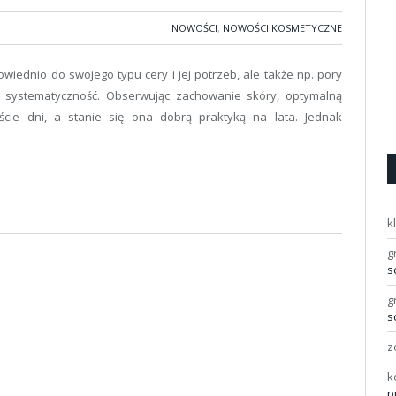
NOWOŚCI
,
NOWOŚCI KOSMETYCZNE
iednio do swojego typu cery i jej potrzeb, ale także np. pory
t systematyczność. Obserwując zachowanie skóry, optymalną
cie dni, a stanie się ona dobrą praktyką na lata. Jednak
k
g
s
g
s
z
k
p