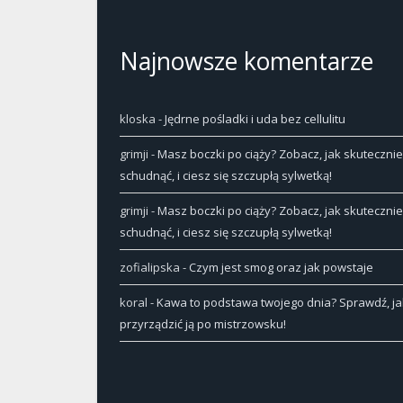
Najnowsze komentarze
kloska
-
Jędrne pośladki i uda bez cellulitu
grimji
-
Masz boczki po ciąży? Zobacz, jak skutecznie
schudnąć, i ciesz się szczupłą sylwetką!
grimji
-
Masz boczki po ciąży? Zobacz, jak skutecznie
schudnąć, i ciesz się szczupłą sylwetką!
zofialipska
-
Czym jest smog oraz jak powstaje
koral
-
Kawa to podstawa twojego dnia? Sprawdź, ja
przyrządzić ją po mistrzowsku!