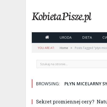

URODA
DIETA
CI
»
YOU ARE AT:
Home
Posts Tagged "płyn mice
BROWSING:
PŁYN MICELARNY S
Sekret promiennej cery? Natu