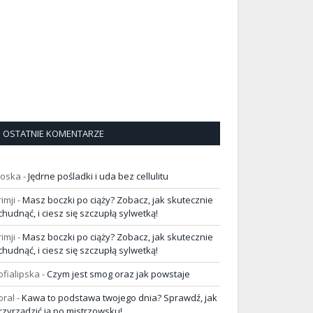
OSTATNIE KOMENTARZE
loska
-
Jędrne pośladki i uda bez cellulitu
rimji
-
Masz boczki po ciąży? Zobacz, jak skutecznie
chudnąć, i ciesz się szczupłą sylwetką!
rimji
-
Masz boczki po ciąży? Zobacz, jak skutecznie
chudnąć, i ciesz się szczupłą sylwetką!
ofialipska
-
Czym jest smog oraz jak powstaje
oral
-
Kawa to podstawa twojego dnia? Sprawdź, jak
rzyrządzić ją po mistrzowsku!