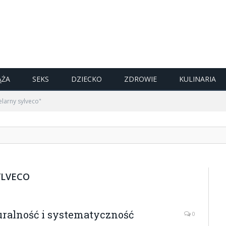
ĄŻA
SEKS
DZIECKO
ZDROWIE
KULINARIA
larny sylveco"
YLVECO
ralność i systematyczność
0