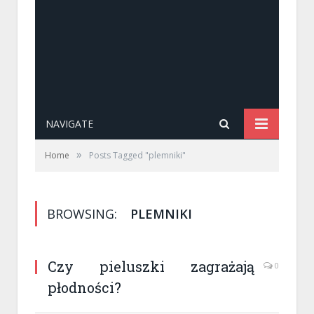
NAVIGATE
»
Home
Posts Tagged "plemniki"
BROWSING:
PLEMNIKI
Czy pieluszki zagrażają
0
płodności?