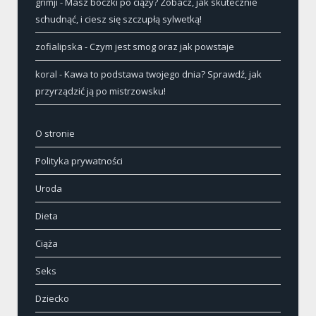
grimji
-
Masz boczki po ciąży? Zobacz, jak skutecznie
schudnąć, i ciesz się szczupłą sylwetką!
zofialipska
-
Czym jest smog oraz jak powstaje
koral
-
Kawa to podstawa twojego dnia? Sprawdź, jak
przyrządzić ją po mistrzowsku!
O stronie
Polityka prywatności
Uroda
Dieta
Ciąża
Seks
Dziecko