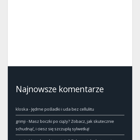
Najnowsze komentarze
kloska
-
Jędrne pośladki i uda bez cellulitu
grimji
-
Masz boczki po ciąży? Zobacz, jak skutecznie
schudnąć, i ciesz się szczupłą sylwetką!