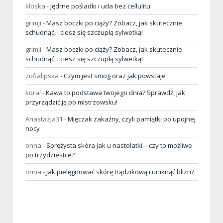
kloska
-
Jędrne pośladki i uda bez cellulitu
grimji
-
Masz boczki po ciąży? Zobacz, jak skutecznie
schudnąć, i ciesz się szczupłą sylwetką!
grimji
-
Masz boczki po ciąży? Zobacz, jak skutecznie
schudnąć, i ciesz się szczupłą sylwetką!
zofialipska
-
Czym jest smog oraz jak powstaje
koral
-
Kawa to podstawa twojego dnia? Sprawdź, jak
przyrządzić ją po mistrzowsku!
Anastazja31
-
Mięczak zakaźny, czyli pamiątki po upojnej
nocy
onna
-
Sprężysta skóra jak u nastolatki – czy to możliwe
po trzydziestce?
onna
-
Jak pielęgnować skórę trądzikową i uniknąć blizn?