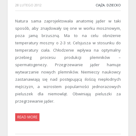
28 LUTEGO 2012
CIĄŻA
,
DZIECKO
Natura sama zaprojektowała anatomię jąder w taki
sposób, aby znajdowały się one w worku mosznowym,
poza jamą brzuszną. Ma to na celu obniżenie
temperatury moszny o 2-3 st. Celsjusza w stosunku do
temperatury ciała. Chłodzenie wpływa na optymalny
przebieg procesu produkcji plemników –
spermatogenezy. Przegrzewanie jąder hamuje
wytwarzanie nowych plemników. Niemieccy naukowcy
zastanawiają się nad postępującą ilością niepłodnych
mężczyzn, a wzrostem popularności jednorazowych
pieluszek dla niemowląt. Obwiniają pieluszki za
przegrzewanie jąder.
READ MORE