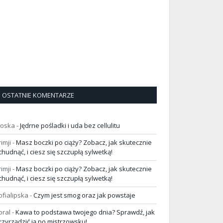
OSTATNIE KOMENTARZE
loska
-
Jędrne pośladki i uda bez cellulitu
rimji
-
Masz boczki po ciąży? Zobacz, jak skutecznie
chudnąć, i ciesz się szczupłą sylwetką!
rimji
-
Masz boczki po ciąży? Zobacz, jak skutecznie
chudnąć, i ciesz się szczupłą sylwetką!
ofialipska
-
Czym jest smog oraz jak powstaje
oral
-
Kawa to podstawa twojego dnia? Sprawdź, jak
rzyrządzić ją po mistrzowsku!