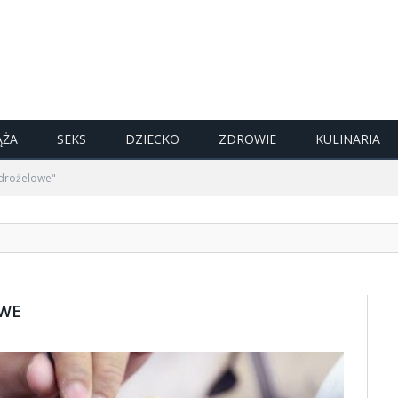
ĄŻA
SEKS
DZIECKO
ZDROWIE
KULINARIA
ydrożelowe"
OWE