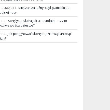
nastazja31
-
Mięczak zakaźny, czyli pamiątki po
pojnej nocy
nna
-
Sprężysta skóra jak u nastolatki – czy to
ożliwe po trzydziestce?
nna
-
Jak pielęgnować skórę trądzikową i uniknąć
lizn?