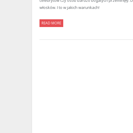
celebrytów czy osób bardzo bogatych przeminęły. Dz
włosków. I to w jakich warunkach!
READ MORE