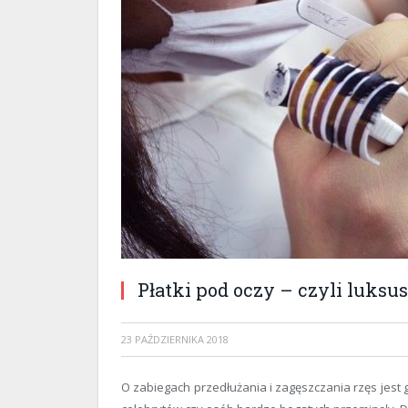
Płatki pod oczy – czyli luks
23 PAŹDZIERNIKA 2018
O zabiegach przedłużania i zagęszczania rzęs jest 