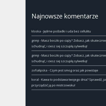
Najnowsze komentarze
kloska
-
Jędrne pośladki i uda bez cellulitu
grimji
-
Masz boczki po ciąży? Zobacz, jak skutecznie
schudnąć, i ciesz się szczupłą sylwetką!
grimji
-
Masz boczki po ciąży? Zobacz, jak skutecznie
schudnąć, i ciesz się szczupłą sylwetką!
zofialipska
-
Czym jest smog oraz jak powstaje
koral
-
Kawa to podstawa twojego dnia? Sprawdź, ja
przyrządzić ją po mistrzowsku!