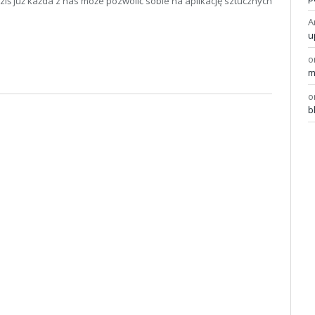
iś już każda z nas może pozwolić sobie na aplikację sztucznych
A
u
o
m
o
b