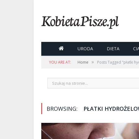

URODA
DIETA
CI
»
YOU ARE AT:
Home
Posts Tagged "płatki h
BROWSING:
PŁATKI HYDROŻEL