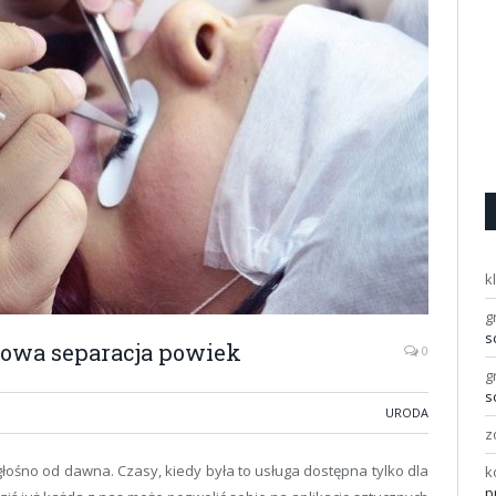
k
g
s
usowa separacja powiek
0
g
s
URODA
z
głośno od dawna. Czasy, kiedy była to usługa dostępna tylko dla
k
p