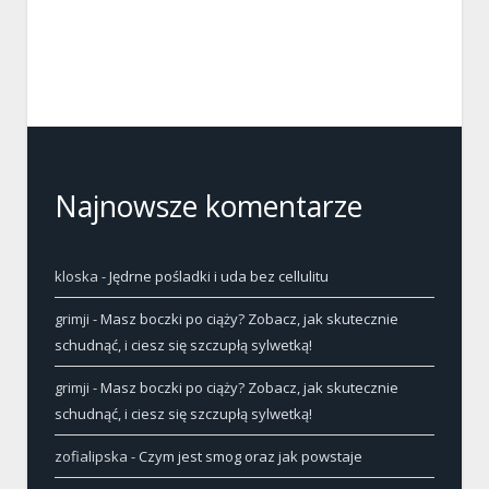
Najnowsze komentarze
kloska
-
Jędrne pośladki i uda bez cellulitu
grimji
-
Masz boczki po ciąży? Zobacz, jak skutecznie
schudnąć, i ciesz się szczupłą sylwetką!
grimji
-
Masz boczki po ciąży? Zobacz, jak skutecznie
schudnąć, i ciesz się szczupłą sylwetką!
zofialipska
-
Czym jest smog oraz jak powstaje