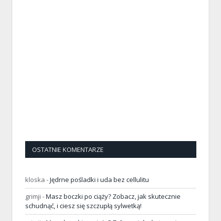
OSTATNIE KOMENTARZE
kloska
-
Jędrne pośladki i uda bez cellulitu
grimji
-
Masz boczki po ciąży? Zobacz, jak skutecznie
schudnąć, i ciesz się szczupłą sylwetką!