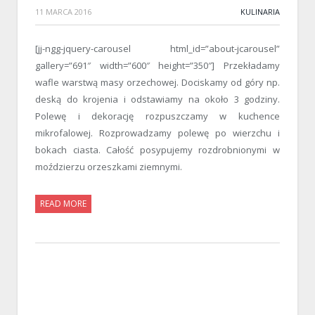
11 MARCA 2016
KULINARIA
[jj-ngg-jquery-carousel html_id=”about-jcarousel”
gallery=”691″ width=”600″ height=”350″] Przekładamy
wafle warstwą masy orzechowej. Dociskamy od góry np.
deską do krojenia i odstawiamy na około 3 godziny.
Polewę i dekorację rozpuszczamy w kuchence
mikrofalowej. Rozprowadzamy polewę po wierzchu i
bokach ciasta. Całość posypujemy rozdrobnionymi w
moździerzu orzeszkami ziemnymi.
READ MORE