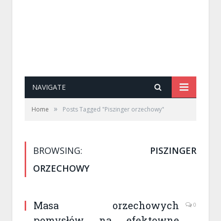
NAVIGATE
»
Home
Posts Tagged "Piszinger orzechowy"
BROWSING:
PISZINGER
ORZECHOWY
Masa orzechowych
0
pomysłów na efektowne