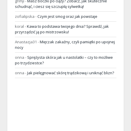
grimji
-
Masz boczki po ciąży? Zobacz, jak skutecznie
schudnąć, i ciesz się szczupłą sylwetką!
zofialipska
-
Czym jest smog oraz jak powstaje
koral
-
Kawa to podstawa twojego dnia? Sprawdź, jak
przyrządzić ją po mistrzowsku!
Anastazja31
-
Mięczak zakaźny, czyli pamiątki po upojnej
nocy
onna
-
Sprężysta skóra jak u nastolatki – czy to możliwe
po trzydziestce?
onna
-
Jak pielęgnować skórę trądzikową i uniknąć blizn?