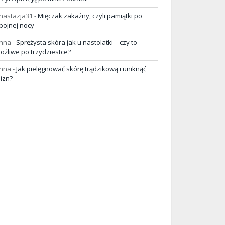
nastazja31
-
Mięczak zakaźny, czyli pamiątki po
pojnej nocy
nna
-
Sprężysta skóra jak u nastolatki – czy to
ożliwe po trzydziestce?
nna
-
Jak pielęgnować skórę trądzikową i uniknąć
lizn?