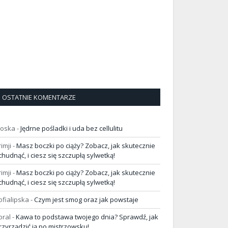
OSTATNIE KOMENTARZE
loska
-
Jędrne pośladki i uda bez cellulitu
rimji
-
Masz boczki po ciąży? Zobacz, jak skutecznie
chudnąć, i ciesz się szczupłą sylwetką!
rimji
-
Masz boczki po ciąży? Zobacz, jak skutecznie
chudnąć, i ciesz się szczupłą sylwetką!
ofialipska
-
Czym jest smog oraz jak powstaje
oral
-
Kawa to podstawa twojego dnia? Sprawdź, jak
rzyrządzić ją po mistrzowsku!