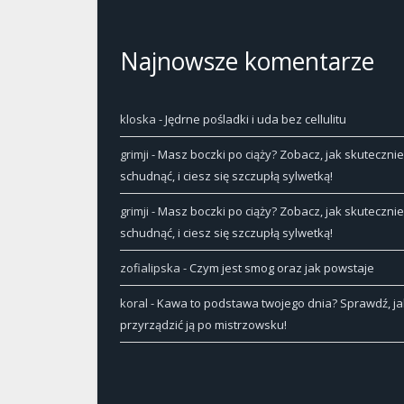
Najnowsze komentarze
kloska
-
Jędrne pośladki i uda bez cellulitu
grimji
-
Masz boczki po ciąży? Zobacz, jak skutecznie
schudnąć, i ciesz się szczupłą sylwetką!
grimji
-
Masz boczki po ciąży? Zobacz, jak skutecznie
schudnąć, i ciesz się szczupłą sylwetką!
zofialipska
-
Czym jest smog oraz jak powstaje
koral
-
Kawa to podstawa twojego dnia? Sprawdź, ja
przyrządzić ją po mistrzowsku!