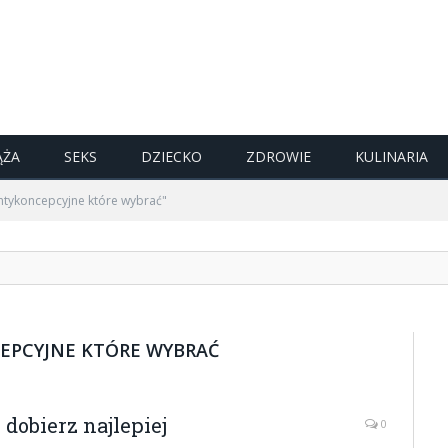
ĄŻA
SEKS
DZIECKO
ZDROWIE
KULINARIA
antykoncepcyjne które wybrać"
EPCYJNE KTÓRE WYBRAĆ
obierz najlepiej
0