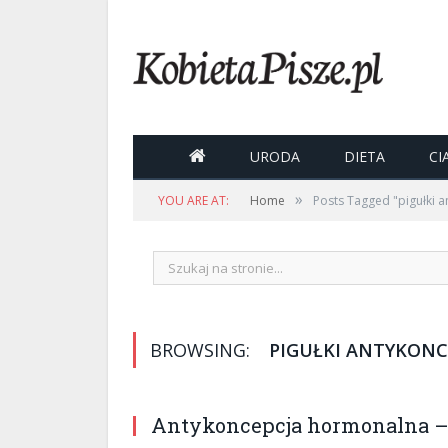

URODA
DIETA
CI
»
YOU ARE AT:
Home
Posts Tagged "pigułki 
BROWSING:
PIGUŁKI ANTYKONC
Antykoncepcja hormonalna – d