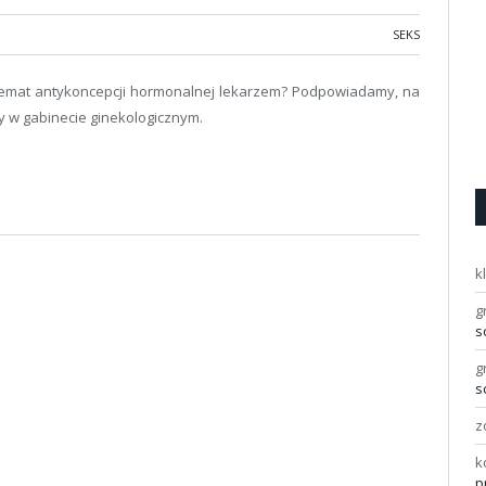
SEKS
emat antykoncepcji hormonalnej lekarzem? Podpowiadamy, na
y w gabinecie ginekologicznym.
k
g
s
g
s
z
k
p