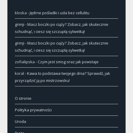
kloska
-
Jędrne pośladki i uda bez cellulitu
grimji
-
Masz boczki po ciąży? Zobacz, jak skutecznie
schudnąć, i ciesz się szczupłą sylwetką!
grimji
-
Masz boczki po ciąży? Zobacz, jak skutecznie
schudnąć, i ciesz się szczupłą sylwetką!
zofialipska
-
Czym jest smog oraz jak powstaje
koral
-
Kawa to podstawa twojego dnia? Sprawdź, jak
przyrządzić ją po mistrzowsku!
O stronie
Polityka prywatności
Uroda
Dieta