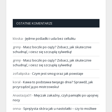
OSTATNIE KOMENTARZE
kloska
-
Jędrne pośladki i uda bez cellulitu
grimji
-
Masz boczki po ciąży? Zobacz, jak skutecznie
schudnąć, i ciesz się szczupłą sylwetką!
grimji
-
Masz boczki po ciąży? Zobacz, jak skutecznie
schudnąć, i ciesz się szczupłą sylwetką!
zofialipska
-
Czym jest smog oraz jak powstaje
koral
-
Kawa to podstawa twojego dnia? Sprawdź, jak
przyrządzić ją po mistrzowsku!
Anastazja31
-
Mięczak zakaźny, czyli pamiątki po upojnej
nocy
onna
-
Sprężysta skóra jak u nastolatki – czy to możliwe