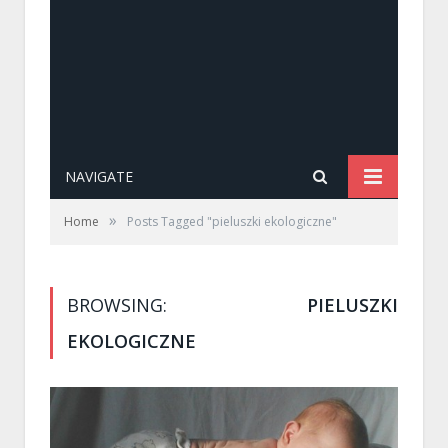
NAVIGATE
»
Home
Posts Tagged "pieluszki ekologiczne"
BROWSING:
PIELUSZKI
EKOLOGICZNE