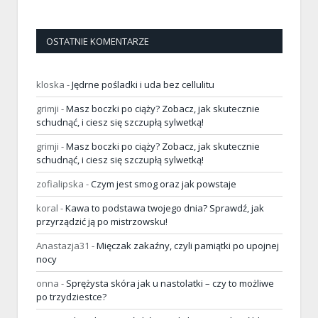
OSTATNIE KOMENTARZE
kloska
-
Jędrne pośladki i uda bez cellulitu
grimji
-
Masz boczki po ciąży? Zobacz, jak skutecznie
schudnąć, i ciesz się szczupłą sylwetką!
grimji
-
Masz boczki po ciąży? Zobacz, jak skutecznie
schudnąć, i ciesz się szczupłą sylwetką!
zofialipska
-
Czym jest smog oraz jak powstaje
koral
-
Kawa to podstawa twojego dnia? Sprawdź, jak
przyrządzić ją po mistrzowsku!
Anastazja31
-
Mięczak zakaźny, czyli pamiątki po upojnej
nocy
onna
-
Sprężysta skóra jak u nastolatki – czy to możliwe
po trzydziestce?