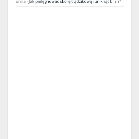
onna
-
Jak pielęgnować skórę trądzikową i uniknąć blizn?