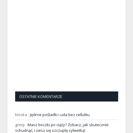
OSTATNIE KOMENTARZE
kloska
-
Jędrne pośladki i uda bez cellulitu
grimji
-
Masz boczki po ciąży? Zobacz, jak skutecznie
schudnąć, i ciesz się szczupłą sylwetką!