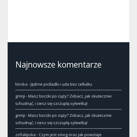
Najnowsze komentarze
kloska
-
Jędrne pośladki i uda bez cellulitu
grimji
-
Masz boczki po ciąży? Zobacz, jak skutecznie
schudnąć, i ciesz się szczupłą sylwetką!
grimji
-
Masz boczki po ciąży? Zobacz, jak skutecznie
schudnąć, i ciesz się szczupłą sylwetką!
zofialipska
-
Czym jest smog oraz jak powstaje