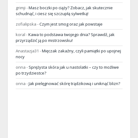
grimji
-
Masz boczki po ciąży? Zobacz, jak skutecznie
schudnąć, i ciesz się szczupłą sylwetką!
zofialipska
-
Czym jest smog oraz jak powstaje
koral
-
Kawa to podstawa twojego dnia? Sprawdź, jak
przyrządzić ją po mistrzowsku!
Anastazja31
-
Mięczak zakaźny, czyli pamiątki po upojnej
nocy
onna
-
Sprężysta skóra jak u nastolatki – czy to możliwe
po trzydziestce?
onna
-
Jak pielęgnować skórę trądzikową i uniknąć blizn?