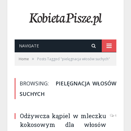
NAVIGATE
»
Home
Posts Tagged "pielęgnacja włosów suchych"
BROWSING:
PIELĘGNACJA WŁOSÓW
SUCHYCH
Odżywcza kąpiel w mleczku
4
kokosowym dla włosów