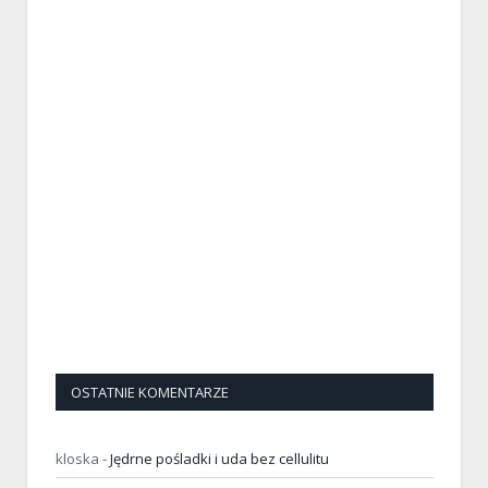
OSTATNIE KOMENTARZE
kloska
-
Jędrne pośladki i uda bez cellulitu