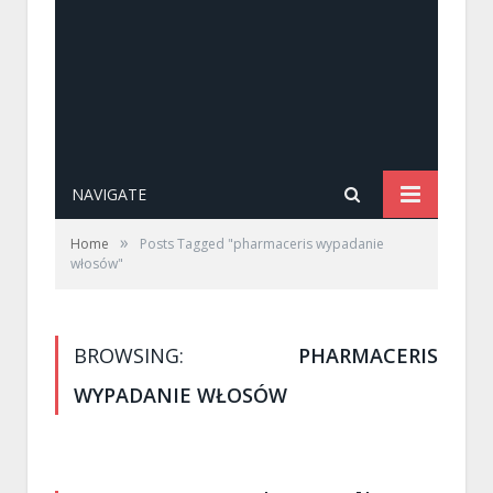
NAVIGATE
»
Home
Posts Tagged "pharmaceris wypadanie
włosów"
BROWSING:
PHARMACERIS
WYPADANIE WŁOSÓW