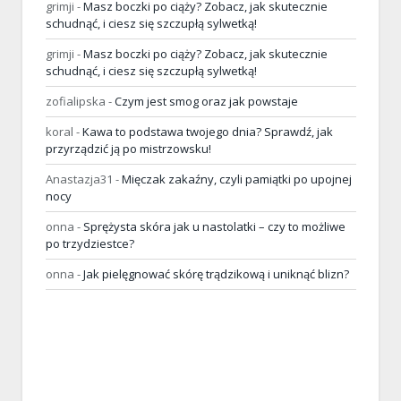
grimji
-
Masz boczki po ciąży? Zobacz, jak skutecznie
schudnąć, i ciesz się szczupłą sylwetką!
grimji
-
Masz boczki po ciąży? Zobacz, jak skutecznie
schudnąć, i ciesz się szczupłą sylwetką!
zofialipska
-
Czym jest smog oraz jak powstaje
koral
-
Kawa to podstawa twojego dnia? Sprawdź, jak
przyrządzić ją po mistrzowsku!
Anastazja31
-
Mięczak zakaźny, czyli pamiątki po upojnej
nocy
onna
-
Sprężysta skóra jak u nastolatki – czy to możliwe
po trzydziestce?
onna
-
Jak pielęgnować skórę trądzikową i uniknąć blizn?