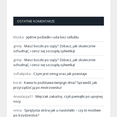
OSTATNIE KOMENTARZE
kloska
-
Jędrne pośladki i uda bez cellulitu
grimji
-
Masz boczki po ciąży? Zobacz, jak skutecznie
schudnąć, i ciesz się szczupłą sylwetką!
grimji
-
Masz boczki po ciąży? Zobacz, jak skutecznie
schudnąć, i ciesz się szczupłą sylwetką!
zofialipska
-
Czym jest smog oraz jak powstaje
koral
-
Kawa to podstawa twojego dnia? Sprawdź, jak
przyrządzić ją po mistrzowsku!
Anastazja31
-
Mięczak zakaźny, czyli pamiątki po upojnej
nocy
onna
-
Sprężysta skóra jak u nastolatki – czy to możliwe
po trzydziestce?