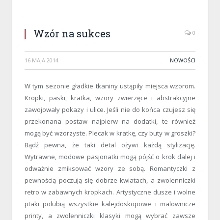
Wzór na sukces
0
16 MAJA 2014
NOWOŚCI
W tym sezonie gładkie tkaniny ustąpiły miejsca wzorom.
Kropki, paski, kratka, wzory zwierzęce i abstrakcyjne
zawojowały pokazy i ulice. Jeśli nie do końca czujesz się
przekonana postaw najpierw na dodatki, te również
mogą być wzorzyste. Plecak w kratkę, czy buty w groszki?
Bądź pewna, że taki detal ożywi każdą stylizację.
Wytrawne, modowe pasjonatki mogą pójść o krok dalej i
odważnie zmiksować wzory ze sobą. Romantyczki z
pewnością poczują się dobrze kwiatach, a zwolenniczki
retro w zabawnych kropkach. Artystyczne dusze i wolne
ptaki polubią wszystkie kalejdoskopowe i malownicze
printy, a zwolenniczki klasyki mogą wybrać zawsze