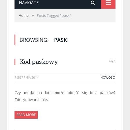
NAVIGATE
»
Home
Posts Tagged "paski"
BROWSING:
PASKI
Kod paskowy
1
7 SIERPNIA 2014
NOWOŚCI
Czy moda na lato może obejść się bez pasków?
Zdecydowanie nie.
READ MORE