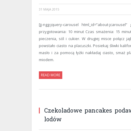
31 MAJA 2015
[jj-ngg-jquery-carousel html_id=”about-jcarousel
przygotowania: 10 minut Czas smażenia: 15 minu
pieczenia, sól i cukier. W drugiej misce połącz 
powstało ciasto na placuszki. Posiekaj śliwki kalifo
masło i za pomocą łyżki nakładaj ciasto, smaż pl
miodem.
READ MORE
Czekoladowe pancakes poda
lodów