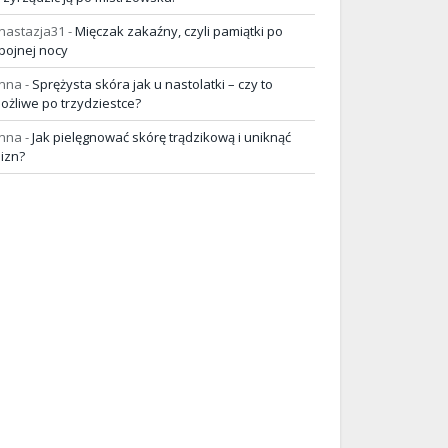
nastazja31
-
Mięczak zakaźny, czyli pamiątki po
pojnej nocy
nna
-
Sprężysta skóra jak u nastolatki – czy to
ożliwe po trzydziestce?
nna
-
Jak pielęgnować skórę trądzikową i uniknąć
lizn?