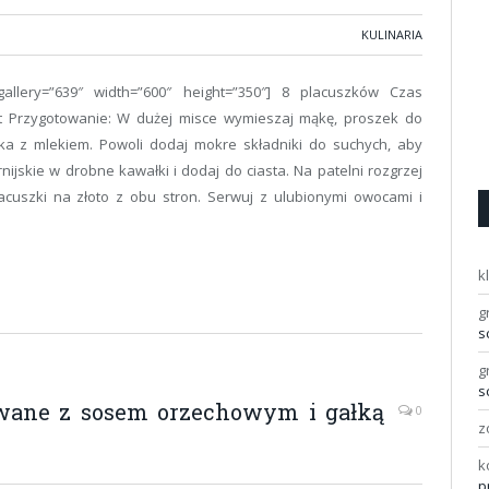
KULINARIA
” gallery=”639″ width=”600″ height=”350″] 8 placuszków Czas
t Przygotowanie: W dużej misce wymieszaj mąkę, proszek do
jajka z mlekiem. Powoli dodaj mokre składniki do suchych, aby
rnijskie w drobne kawałki i dodaj do ciasta. Na patelni rozgrzej
acuszki na złoto z obu stron. Serwuj z ulubionymi owocami i
k
g
s
g
s
wane z sosem orzechowym i gałką
0
z
k
p