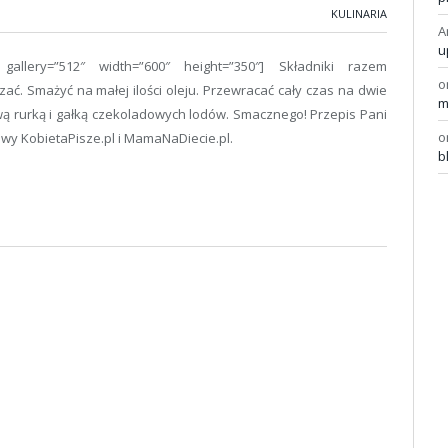
KULINARIA
A
u
l” gallery=”512″ width=”600″ height=”350″] Składniki razem
o
ć. Smażyć na małej ilości oleju. Przewracać cały czas na dwie
m
 rurką i gałką czekoladowych lodów. Smacznego! Przepis Pani
o
wy KobietaPisze.pl i MamaNaDiecie.pl.
b