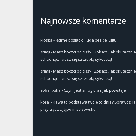
Najnowsze komentarze
kloska
-
Jędrne pośladki i uda bez cellulitu
grimji
-
Masz boczki po ciąży? Zobacz, jak skutecznie
schudnąć, i ciesz się szczupłą sylwetką!
grimji
-
Masz boczki po ciąży? Zobacz, jak skutecznie
schudnąć, i ciesz się szczupłą sylwetką!
zofialipska
-
Czym jest smog oraz jak powstaje
koral
-
Kawa to podstawa twojego dnia? Sprawdź, ja
przyrządzić ją po mistrzowsku!