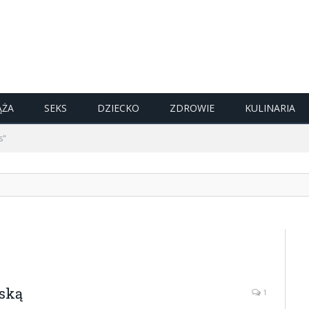
ĄŻA
SEKS
DZIECKO
ZDROWIE
KULINARIA
s"
jską
1