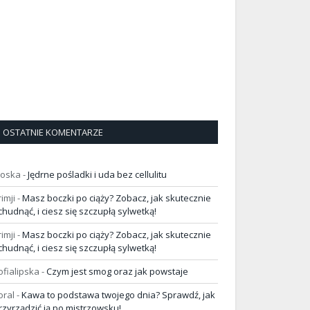
OSTATNIE KOMENTARZE
loska
-
Jędrne pośladki i uda bez cellulitu
rimji
-
Masz boczki po ciąży? Zobacz, jak skutecznie
chudnąć, i ciesz się szczupłą sylwetką!
rimji
-
Masz boczki po ciąży? Zobacz, jak skutecznie
chudnąć, i ciesz się szczupłą sylwetką!
ofialipska
-
Czym jest smog oraz jak powstaje
oral
-
Kawa to podstawa twojego dnia? Sprawdź, jak
rzyrządzić ją po mistrzowsku!