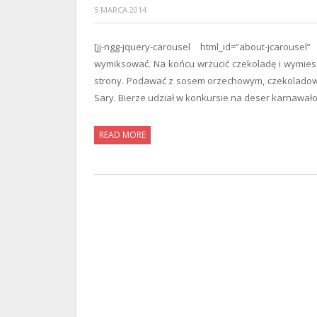
5 MARCA 2014
[jj-ngg-jquery-carousel html_id=”about-jcarouse
wymiksować. Na końcu wrzucić czekoladę i wymiesza
strony. Podawać z sosem orzechowym, czekoladową
Sary. Bierze udział w konkursie na deser karnawało
READ MORE