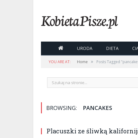

URODA
DIETA
CI
»
YOU ARE AT:
Home
Posts Tagged "pancake
BROWSING:
PANCAKES
Placuszki ze śliwką kaliforni