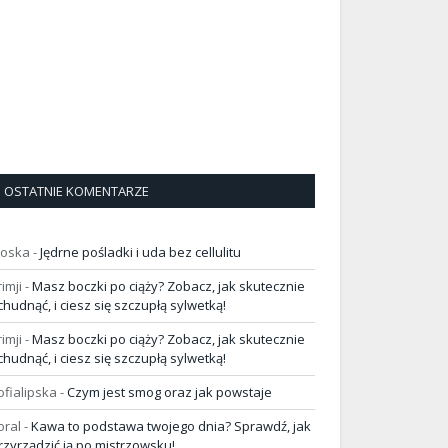
OSTATNIE KOMENTARZE
loska
-
Jędrne pośladki i uda bez cellulitu
rimji
-
Masz boczki po ciąży? Zobacz, jak skutecznie
chudnąć, i ciesz się szczupłą sylwetką!
rimji
-
Masz boczki po ciąży? Zobacz, jak skutecznie
chudnąć, i ciesz się szczupłą sylwetką!
ofialipska
-
Czym jest smog oraz jak powstaje
oral
-
Kawa to podstawa twojego dnia? Sprawdź, jak
rzyrządzić ją po mistrzowsku!