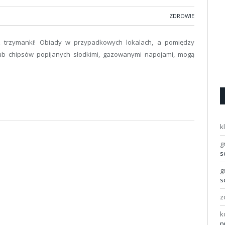
ZDROWIE
z trzymanki! Obiady w przypadkowych lokalach, a pomiędzy
lub chipsów popijanych słodkimi, gazowanymi napojami, mogą
k
g
s
g
s
z
k
p