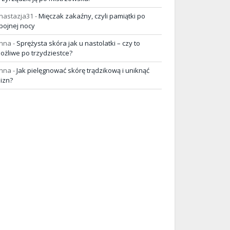
nastazja31
-
Mięczak zakaźny, czyli pamiątki po
pojnej nocy
nna
-
Sprężysta skóra jak u nastolatki – czy to
ożliwe po trzydziestce?
nna
-
Jak pielęgnować skórę trądzikową i uniknąć
lizn?