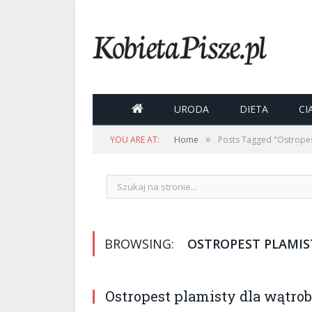

URODA
DIETA
CI
»
YOU ARE AT:
Home
Posts Tagged "Ostropes
BROWSING:
OSTROPEST PLAMIS
Ostropest plamisty dla wątro