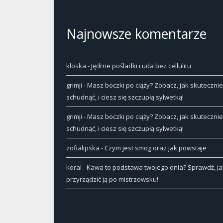
Najnowsze komentarze
kloska
-
Jędrne pośladki i uda bez cellulitu
grimji
-
Masz boczki po ciąży? Zobacz, jak skutecznie
schudnąć, i ciesz się szczupłą sylwetką!
grimji
-
Masz boczki po ciąży? Zobacz, jak skutecznie
schudnąć, i ciesz się szczupłą sylwetką!
zofialipska
-
Czym jest smog oraz jak powstaje
koral
-
Kawa to podstawa twojego dnia? Sprawdź, ja
przyrządzić ją po mistrzowsku!