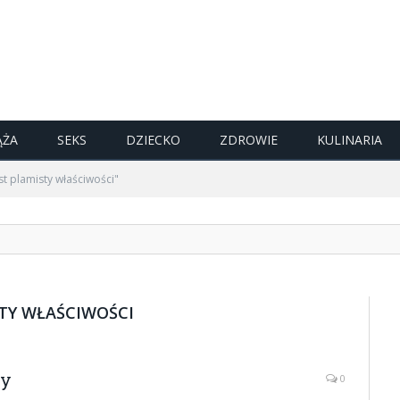
ĄŻA
SEKS
DZIECKO
ZDROWIE
KULINARIA
t plamisty właściwości"
TY WŁAŚCIWOŚCI
by
0