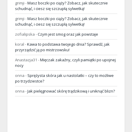
grimji
-
Masz boczki po ciąży? Zobacz, jak skutecznie
schudnąć, i ciesz się szczupłą sylwetką!
grimji
-
Masz boczki po ciąży? Zobacz, jak skutecznie
schudnąć, i ciesz się szczupłą sylwetką!
zofialipska
-
Czym jest smog oraz jak powstaje
koral
-
Kawa to podstawa twojego dnia? Sprawdź, jak
przyrządzić ją po mistrzowsku!
Anastazja31
-
Mięczak zakaźny, czyli pamiątki po upojnej
nocy
onna
-
Sprężysta skóra jak u nastolatki – czy to możliwe
po trzydziestce?
onna
-
Jak pielęgnować skórę trądzikową i uniknąć blizn?