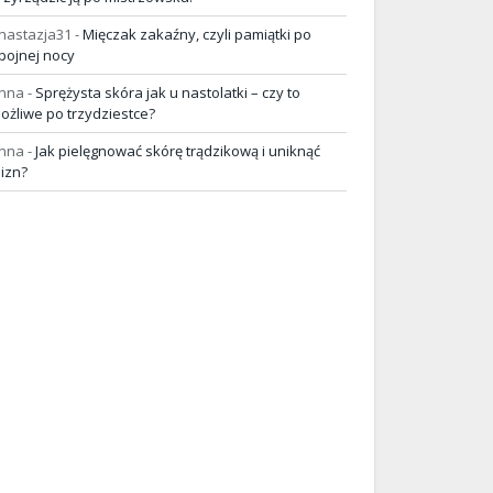
nastazja31
-
Mięczak zakaźny, czyli pamiątki po
pojnej nocy
nna
-
Sprężysta skóra jak u nastolatki – czy to
ożliwe po trzydziestce?
nna
-
Jak pielęgnować skórę trądzikową i uniknąć
lizn?