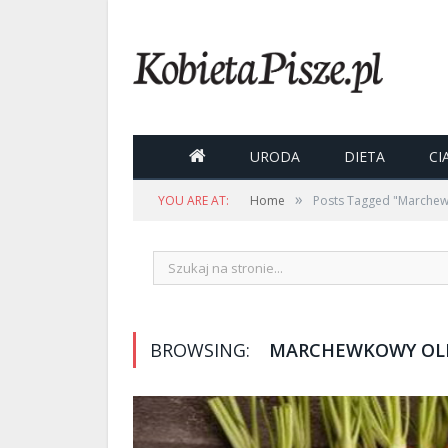

URODA
DIETA
CI
»
YOU ARE AT:
Home
Posts Tagged "Marchew
BROWSING:
MARCHEWKOWY OL