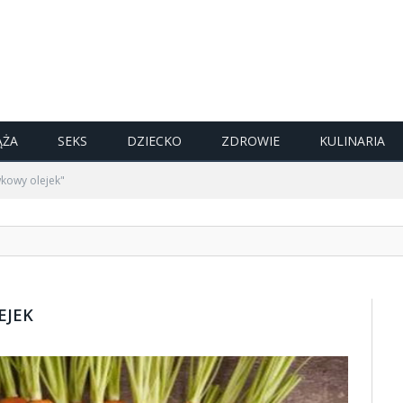
ĄŻA
SEKS
DZIECKO
ZDROWIE
KULINARIA
kowy olejek"
EJEK