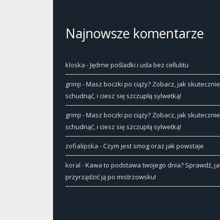
Najnowsze komentarze
kloska
-
Jędrne pośladki i uda bez cellulitu
grimji
-
Masz boczki po ciąży? Zobacz, jak skutecznie
schudnąć, i ciesz się szczupłą sylwetką!
grimji
-
Masz boczki po ciąży? Zobacz, jak skutecznie
schudnąć, i ciesz się szczupłą sylwetką!
zofialipska
-
Czym jest smog oraz jak powstaje
koral
-
Kawa to podstawa twojego dnia? Sprawdź, ja
przyrządzić ją po mistrzowsku!