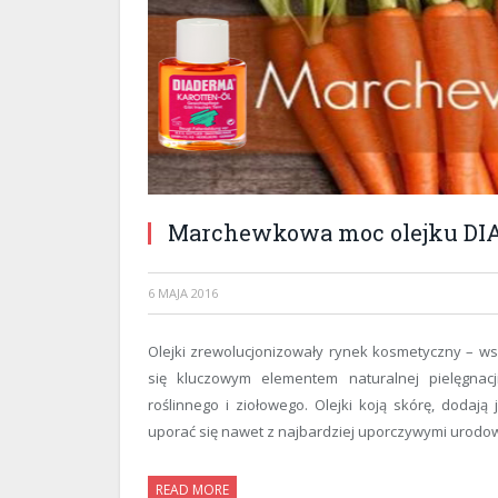
Marchewkowa moc olejku D
6 MAJA 2016
Olejki zrewolucjonizowały rynek kosmetyczny – wsp
się kluczowym elementem naturalnej pielęgnac
roślinnego i ziołowego. Olejki koją skórę, dodają j
uporać się nawet z najbardziej uporczywymi urodo
READ MORE