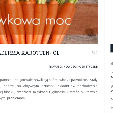
IADERMA KAROTTEN- ÖL
0
k
NOWOŚCI
,
NOWOŚCI KOSMETYCZNE
g
s
aniale i długotrwale nawilżają skórę, włosy i paznokcie. Stały
g
ji, opartej na aktywnym działaniu składników pochodzenia
s
ej blasku, świeżości, miękkości i jędrności. Potrafią skutecznie
wymi problemami.
z
k
p