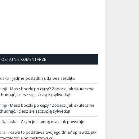
OSTATNIE KOMENTARZE
loska
-
Jędrne pośladki i uda bez cellulitu
rimji
-
Masz boczki po ciąży? Zobacz, jak skutecznie
chudnąć, i ciesz się szczupłą sylwetką!
rimji
-
Masz boczki po ciąży? Zobacz, jak skutecznie
chudnąć, i ciesz się szczupłą sylwetką!
ofialipska
-
Czym jest smog oraz jak powstaje
oral
-
Kawa to podstawa twojego dnia? Sprawdź, jak
rzyrządzić ją po mistrzowsku!