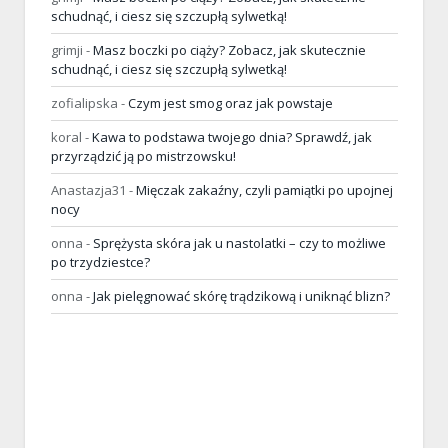
schudnąć, i ciesz się szczupłą sylwetką!
grimji
-
Masz boczki po ciąży? Zobacz, jak skutecznie
schudnąć, i ciesz się szczupłą sylwetką!
zofialipska
-
Czym jest smog oraz jak powstaje
koral
-
Kawa to podstawa twojego dnia? Sprawdź, jak
przyrządzić ją po mistrzowsku!
Anastazja31
-
Mięczak zakaźny, czyli pamiątki po upojnej
nocy
onna
-
Sprężysta skóra jak u nastolatki – czy to możliwe
po trzydziestce?
onna
-
Jak pielęgnować skórę trądzikową i uniknąć blizn?