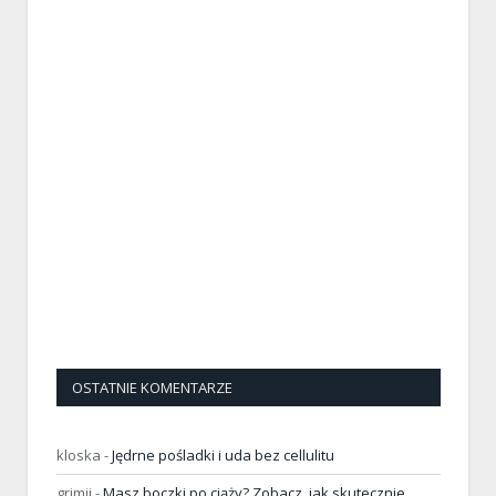
OSTATNIE KOMENTARZE
kloska
-
Jędrne pośladki i uda bez cellulitu
grimji
-
Masz boczki po ciąży? Zobacz, jak skutecznie