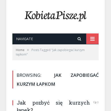
NAVIGATE
»
Home
Posts Tagged "jak zapobiegać kurzym
łapkom"
BROWSING:
JAK ZAPOBIEGAĆ
KURZYM ŁAPKOM
Jak pozbyć się kurzych
0
łapek?