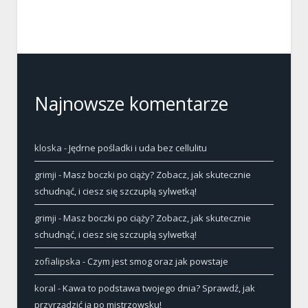
Najnowsze komentarze
kloska
-
Jędrne pośladki i uda bez cellulitu
grimji
-
Masz boczki po ciąży? Zobacz, jak skutecznie
schudnąć, i ciesz się szczupłą sylwetką!
grimji
-
Masz boczki po ciąży? Zobacz, jak skutecznie
schudnąć, i ciesz się szczupłą sylwetką!
zofialipska
-
Czym jest smog oraz jak powstaje
koral
-
Kawa to podstawa twojego dnia? Sprawdź, jak
przyrządzić ją po mistrzowsku!