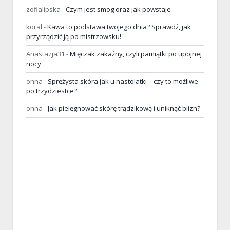
zofialipska
-
Czym jest smog oraz jak powstaje
koral
-
Kawa to podstawa twojego dnia? Sprawdź, jak
przyrządzić ją po mistrzowsku!
Anastazja31
-
Mięczak zakaźny, czyli pamiątki po upojnej
nocy
onna
-
Sprężysta skóra jak u nastolatki – czy to możliwe
po trzydziestce?
onna
-
Jak pielęgnować skórę trądzikową i uniknąć blizn?