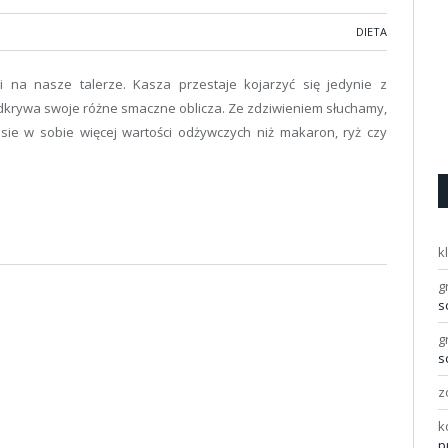
DIETA
 na nasze talerze. Kasza przestaje kojarzyć się jedynie z
krywa swoje różne smaczne oblicza. Ze zdziwieniem słuchamy,
sie w sobie więcej wartości odżywczych niż makaron, ryż czy
k
g
s
g
s
z
k
p