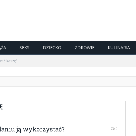
ĄŻA
SEKS
DZIECKO
ZDROWIE
KULINARIA
wać kaszę"
Ę
daniu ją wykorzystać?
0