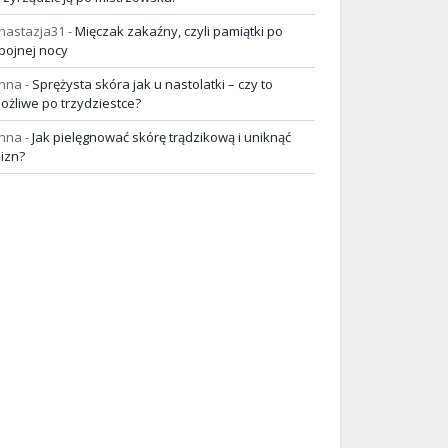
nastazja31
-
Mięczak zakaźny, czyli pamiątki po
pojnej nocy
nna
-
Sprężysta skóra jak u nastolatki – czy to
ożliwe po trzydziestce?
nna
-
Jak pielęgnować skórę trądzikową i uniknąć
lizn?