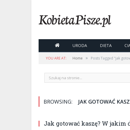

URODA
DIETA
CI
»
YOU ARE AT:
Home
Posts Tagged "jak goto
BROWSING:
JAK GOTOWAĆ KASZ
Jak gotować kaszę? W jakim 