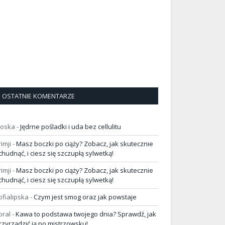
OSTATNIE KOMENTARZE
loska
-
Jędrne pośladki i uda bez cellulitu
rimji
-
Masz boczki po ciąży? Zobacz, jak skutecznie
chudnąć, i ciesz się szczupłą sylwetką!
rimji
-
Masz boczki po ciąży? Zobacz, jak skutecznie
chudnąć, i ciesz się szczupłą sylwetką!
ofialipska
-
Czym jest smog oraz jak powstaje
oral
-
Kawa to podstawa twojego dnia? Sprawdź, jak
rzyrządzić ją po mistrzowsku!