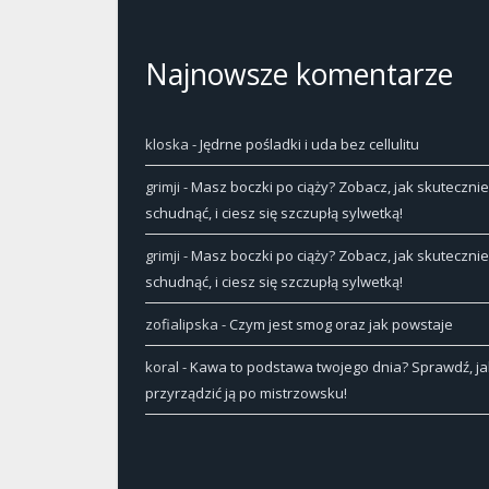
Najnowsze komentarze
kloska
-
Jędrne pośladki i uda bez cellulitu
grimji
-
Masz boczki po ciąży? Zobacz, jak skutecznie
schudnąć, i ciesz się szczupłą sylwetką!
grimji
-
Masz boczki po ciąży? Zobacz, jak skutecznie
schudnąć, i ciesz się szczupłą sylwetką!
zofialipska
-
Czym jest smog oraz jak powstaje
koral
-
Kawa to podstawa twojego dnia? Sprawdź, ja
przyrządzić ją po mistrzowsku!