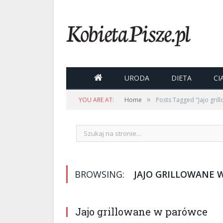

URODA
DIETA
CI
»
YOU ARE AT:
Home
Posts Tagged "Jajo gri
BROWSING:
JAJO GRILLOWANE 
Jajo grillowane w parówce