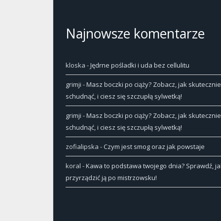
Najnowsze komentarze
kloska
-
Jędrne pośladki i uda bez cellulitu
grimji
-
Masz boczki po ciąży? Zobacz, jak skutecznie
schudnąć, i ciesz się szczupłą sylwetką!
grimji
-
Masz boczki po ciąży? Zobacz, jak skutecznie
schudnąć, i ciesz się szczupłą sylwetką!
zofialipska
-
Czym jest smog oraz jak powstaje
koral
-
Kawa to podstawa twojego dnia? Sprawdź, ja
przyrządzić ją po mistrzowsku!