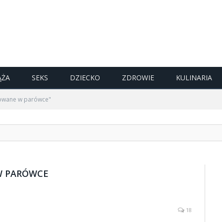
ĄŻA
SEKS
DZIECKO
ZDROWIE
KULINARIA
llowane w parówce"
W PARÓWCE
18