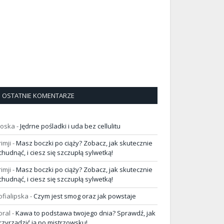
OSTATNIE KOMENTARZE
loska
-
Jędrne pośladki i uda bez cellulitu
rimji
-
Masz boczki po ciąży? Zobacz, jak skutecznie
chudnąć, i ciesz się szczupłą sylwetką!
rimji
-
Masz boczki po ciąży? Zobacz, jak skutecznie
chudnąć, i ciesz się szczupłą sylwetką!
ofialipska
-
Czym jest smog oraz jak powstaje
oral
-
Kawa to podstawa twojego dnia? Sprawdź, jak
rzyrządzić ją po mistrzowsku!