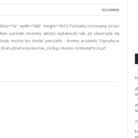
KULINARIA
gallery=”62″ width=”600″ height=”350″] Parówkę rozcinamy przez
dwie parówki możemy włożyć wykałaczki tak, że utworzyła się
ebulę, można tez dodać pieczarki – kroimy w talarki. Paprykę w
Brał udział w konkursie „Grilluj z Kamis i KobietaPisze.pl”.
k
g
s
g
s
z
k
p