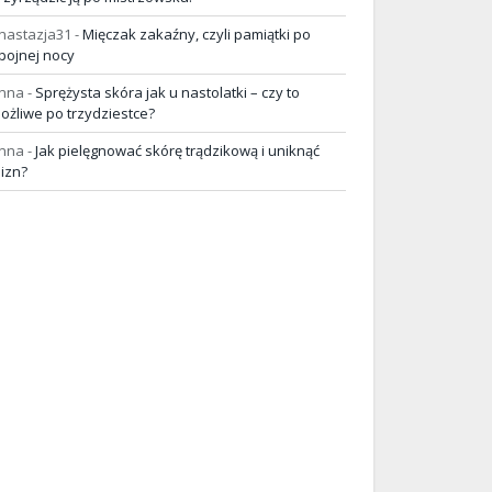
nastazja31
-
Mięczak zakaźny, czyli pamiątki po
pojnej nocy
nna
-
Sprężysta skóra jak u nastolatki – czy to
ożliwe po trzydziestce?
nna
-
Jak pielęgnować skórę trądzikową i uniknąć
lizn?