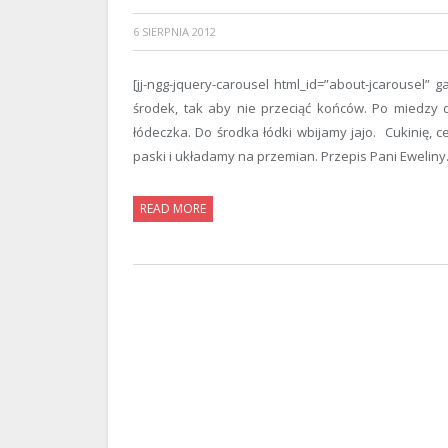
6 SIERPNIA 2012
[jj-ngg-jquery-carousel html_id=”about-jcarousel” 
środek, tak aby nie przeciąć końców. Po miedzy 
łódeczka. Do środka łódki wbijamy jajo. Cukinię, c
paski i układamy na przemian. Przepis Pani Eweliny. 
READ MORE