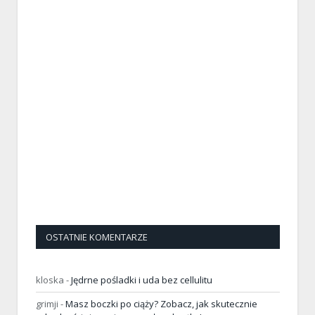
OSTATNIE KOMENTARZE
kloska
-
Jędrne pośladki i uda bez cellulitu
grimji
-
Masz boczki po ciąży? Zobacz, jak skutecznie