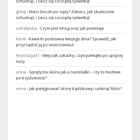
schudnąć, i ciesz się szczupłą sylwetką!
grimji
-
Masz boczki po ciąży? Zobacz, jak skutecznie
schudnąć, i ciesz się szczupłą sylwetką!
zofialipska
-
Czym jest smog oraz jak powstaje
koral
-
Kawa to podstawa twojego dnia? Sprawdź, jak
przyrządzić ją po mistrzowsku!
Anastazja31
-
Mięczak zakaźny, czyli pamiątki po upojnej
nocy
onna
-
Sprężysta skóra jak u nastolatki – czy to możliwe
po trzydziestce?
onna
-
Jak pielęgnować skórę trądzikową i uniknąć blizn?