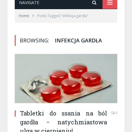
NAVIGATE
»
Home
Posts Tagged "infekcja gardła"
BROWSING:
INFEKCJA GARDŁA
Tabletki do ssania na ból
0
gardła − natychmiastowa
ulga w cierpieniu!