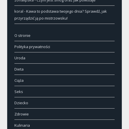
zofialipska
-
Czym jest smog oraz jak powstaje
koral
-
Kawa to podstawa twojego dnia? Sprawdź, jak
przyrządzić ją po mistrzowsku!
O stronie
Polityka prywatności
Uroda
Dieta
Ciąża
Seks
Dziecko
Zdrowie
Kulinaria