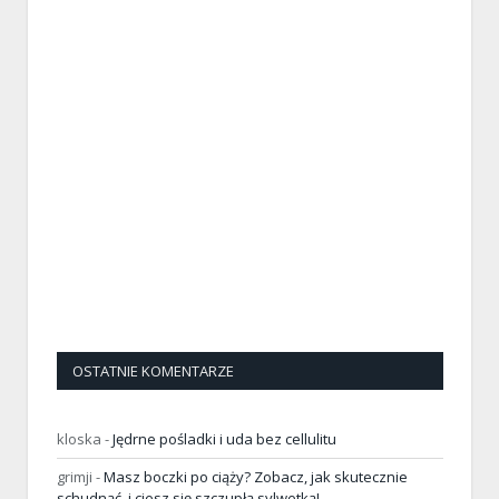
OSTATNIE KOMENTARZE
kloska
-
Jędrne pośladki i uda bez cellulitu
grimji
-
Masz boczki po ciąży? Zobacz, jak skutecznie
schudnąć, i ciesz się szczupłą sylwetką!