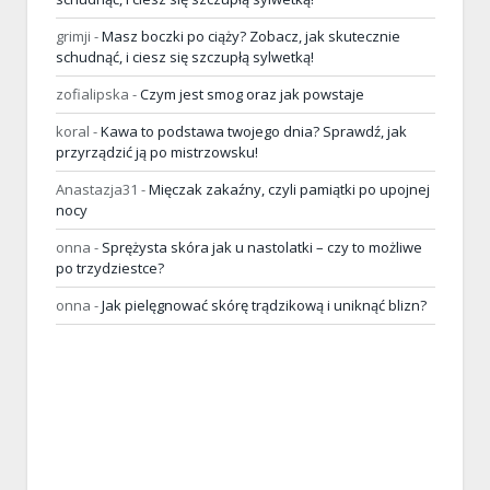
grimji
-
Masz boczki po ciąży? Zobacz, jak skutecznie
schudnąć, i ciesz się szczupłą sylwetką!
zofialipska
-
Czym jest smog oraz jak powstaje
koral
-
Kawa to podstawa twojego dnia? Sprawdź, jak
przyrządzić ją po mistrzowsku!
Anastazja31
-
Mięczak zakaźny, czyli pamiątki po upojnej
nocy
onna
-
Sprężysta skóra jak u nastolatki – czy to możliwe
po trzydziestce?
onna
-
Jak pielęgnować skórę trądzikową i uniknąć blizn?