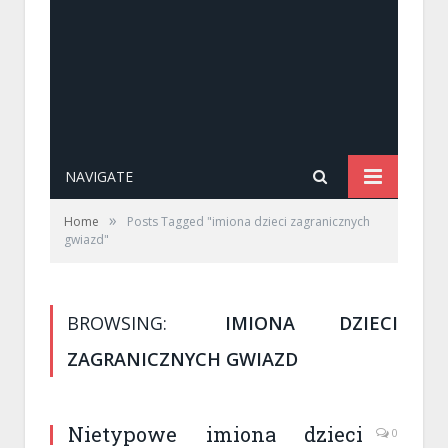
NAVIGATE
»
Home
Posts Tagged "imiona dzieci zagranicznych
gwiazd"
BROWSING:
IMIONA DZIECI
ZAGRANICZNYCH GWIAZD
Nietypowe imiona dzieci
0