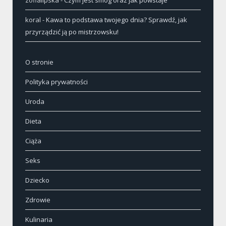
zofialipska
-
Czym jest smog oraz jak powstaje
koral
-
Kawa to podstawa twojego dnia? Sprawdź, jak
przyrządzić ją po mistrzowsku!
O stronie
Polityka prywatności
Uroda
Dieta
Ciąża
Seks
Dziecko
Zdrowie
Kulinaria