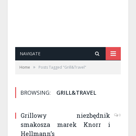
NAVIGATE
»
Home
Posts Tagged "Grill&Travel"
BROWSING:
GRILL&TRAVEL
Grillowy niezbędnik
0
smakosza marek Knorr i
Hellmann’s