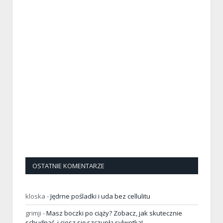
OSTATNIE KOMENTARZE
kloska
-
Jędrne pośladki i uda bez cellulitu
grimji
-
Masz boczki po ciąży? Zobacz, jak skutecznie
schudnąć, i ciesz się szczupłą sylwetką!