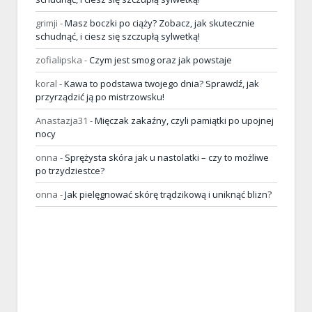
grimji
-
Masz boczki po ciąży? Zobacz, jak skutecznie
schudnąć, i ciesz się szczupłą sylwetką!
zofialipska
-
Czym jest smog oraz jak powstaje
koral
-
Kawa to podstawa twojego dnia? Sprawdź, jak
przyrządzić ją po mistrzowsku!
Anastazja31
-
Mięczak zakaźny, czyli pamiątki po upojnej
nocy
onna
-
Sprężysta skóra jak u nastolatki – czy to możliwe
po trzydziestce?
onna
-
Jak pielęgnować skórę trądzikową i uniknąć blizn?