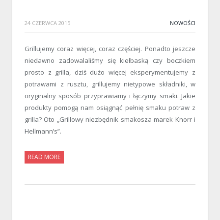
24 CZERWCA 2015
NOWOŚCI
Grillujemy coraz więcej, coraz częściej. Ponadto jeszcze
niedawno zadowalaliśmy się kiełbaską czy boczkiem
prosto z grilla, dziś dużo więcej eksperymentujemy z
potrawami z rusztu, grillujemy nietypowe składniki, w
oryginalny sposób przyprawiamy i łączymy smaki. Jakie
produkty pomogą nam osiągnąć pełnię smaku potraw z
grilla? Oto „Grillowy niezbędnik smakosza marek Knorr i
Hellmann’s”.
READ MORE