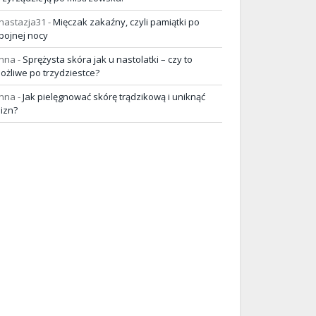
nastazja31
-
Mięczak zakaźny, czyli pamiątki po
pojnej nocy
nna
-
Sprężysta skóra jak u nastolatki – czy to
ożliwe po trzydziestce?
nna
-
Jak pielęgnować skórę trądzikową i uniknąć
lizn?