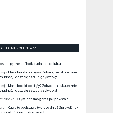
OSTATNIE KOMENTARZE
loska
-
Jędrne pośladki i uda bez cellulitu
rimji
-
Masz boczki po ciąży? Zobacz, jak skutecznie
chudnąć, i ciesz się szczupłą sylwetką!
rimji
-
Masz boczki po ciąży? Zobacz, jak skutecznie
chudnąć, i ciesz się szczupłą sylwetką!
ofialipska
-
Czym jest smog oraz jak powstaje
oral
-
Kawa to podstawa twojego dnia? Sprawdź, jak
rzyrządzić ją po mistrzowsku!