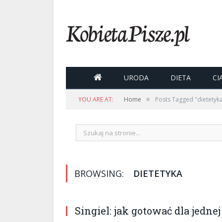

URODA
DIETA
CI
»
YOU ARE AT:
Home
Posts Tagged "dietetyk
BROWSING:
DIETETYKA
Singiel: jak gotować dla jedne