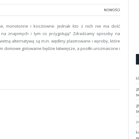
NOWOŚCI
nne, monotonne i kosztowne. Jednak kto z nich nie ma dość
ia na znajomych i tym co przygotują? Zdradzamy sposoby na
etną alternatywą są m.in. wędliny plastrowane i wyroby, które
im domowe gotowanie będzie łatwiejsze, a posiłki urozmaicone i
k
g
s
g
s
z
k
p