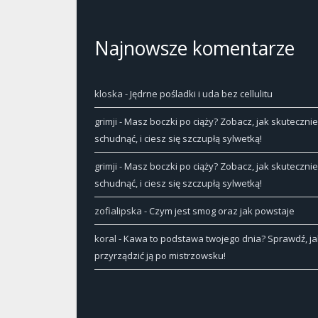
Najnowsze komentarze
kloska
-
Jędrne pośladki i uda bez cellulitu
grimji
-
Masz boczki po ciąży? Zobacz, jak skutecznie
schudnąć, i ciesz się szczupłą sylwetką!
grimji
-
Masz boczki po ciąży? Zobacz, jak skutecznie
schudnąć, i ciesz się szczupłą sylwetką!
zofialipska
-
Czym jest smog oraz jak powstaje
koral
-
Kawa to podstawa twojego dnia? Sprawdź, ja
przyrządzić ją po mistrzowsku!