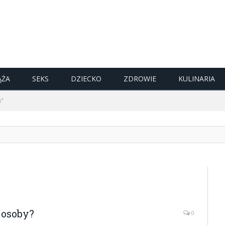
ĄŻA
SEKS
DZIECKO
ZDROWIE
KULINARIA
a"
j osoby?
0