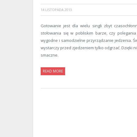
14 LISTOPADA 2013
Gotowanie jest dla wielu singli zbyt czasochło
stołowania się w pobliskim barze, czy polegan
wygodne i samodzielne przyrządzanie jedzenia. Świ
wystarczy przed zjedzeniem tylko odgrzać. Dzięki n
smaczne.
READ MORE