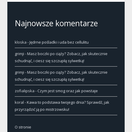
Najnowsze komentarze
kloska
-
Jędrne pośladki i uda bez cellulitu
grimji
-
Masz boczki po ciąży? Zobacz, jak skutecznie
schudnąć, i ciesz się szczupłą sylwetką!
grimji
-
Masz boczki po ciąży? Zobacz, jak skutecznie
schudnąć, i ciesz się szczupłą sylwetką!
zofialipska
-
Czym jest smog oraz jak powstaje
koral
-
Kawa to podstawa twojego dnia? Sprawdź, jak
przyrządzić ją po mistrzowsku!
O stronie