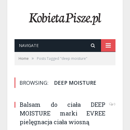
NAVIGATE
»
Home
Posts Tagged "deep moisture"
BROWSING:
DEEP MOISTURE
Balsam do ciała DEEP
0
MOISTURE marki EVREE
pielęgnacja ciała wiosną