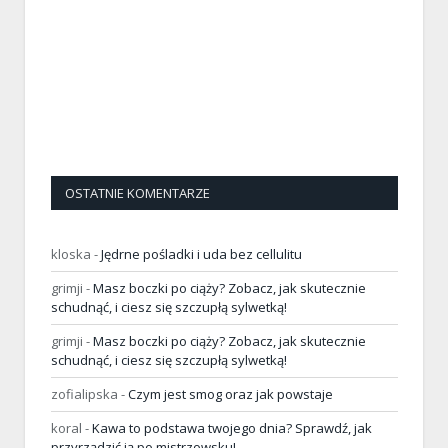
OSTATNIE KOMENTARZE
kloska
-
Jędrne pośladki i uda bez cellulitu
grimji
-
Masz boczki po ciąży? Zobacz, jak skutecznie
schudnąć, i ciesz się szczupłą sylwetką!
grimji
-
Masz boczki po ciąży? Zobacz, jak skutecznie
schudnąć, i ciesz się szczupłą sylwetką!
zofialipska
-
Czym jest smog oraz jak powstaje
koral
-
Kawa to podstawa twojego dnia? Sprawdź, jak
przyrządzić ją po mistrzowsku!