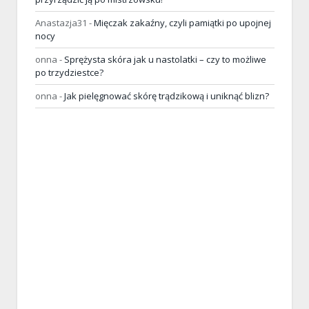
Anastazja31
-
Mięczak zakaźny, czyli pamiątki po upojnej
nocy
onna
-
Sprężysta skóra jak u nastolatki – czy to możliwe
po trzydziestce?
onna
-
Jak pielęgnować skórę trądzikową i uniknąć blizn?