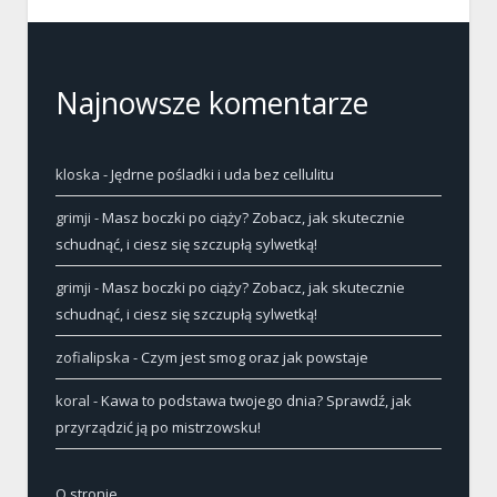
Najnowsze komentarze
kloska
-
Jędrne pośladki i uda bez cellulitu
grimji
-
Masz boczki po ciąży? Zobacz, jak skutecznie
schudnąć, i ciesz się szczupłą sylwetką!
grimji
-
Masz boczki po ciąży? Zobacz, jak skutecznie
schudnąć, i ciesz się szczupłą sylwetką!
zofialipska
-
Czym jest smog oraz jak powstaje
koral
-
Kawa to podstawa twojego dnia? Sprawdź, jak
przyrządzić ją po mistrzowsku!
O stronie