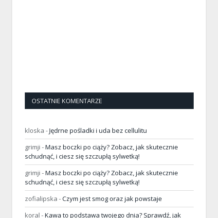
OSTATNIE KOMENTARZE
kloska
-
Jędrne pośladki i uda bez cellulitu
grimji
-
Masz boczki po ciąży? Zobacz, jak skutecznie
schudnąć, i ciesz się szczupłą sylwetką!
grimji
-
Masz boczki po ciąży? Zobacz, jak skutecznie
schudnąć, i ciesz się szczupłą sylwetką!
zofialipska
-
Czym jest smog oraz jak powstaje
koral
-
Kawa to podstawa twojego dnia? Sprawdź, jak