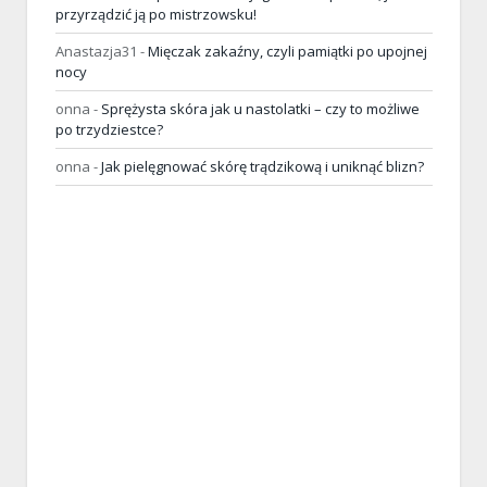
przyrządzić ją po mistrzowsku!
Anastazja31
-
Mięczak zakaźny, czyli pamiątki po upojnej
nocy
onna
-
Sprężysta skóra jak u nastolatki – czy to możliwe
po trzydziestce?
onna
-
Jak pielęgnować skórę trądzikową i uniknąć blizn?