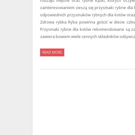
rodzaju mięsne oraz rybne kąski, których oczyw
zainteresowaniem cieszą się przysmaki rybne dla 
odpowiednich przysmaków rybnych dla kotów oraz 
Zdrowa rybka Ryba powinna gościć w diecie czło
Przysmaki rybne dla kotów rekomendowane są za
zawiera bowiem wiele cennych składników odżywczy
READ MORE