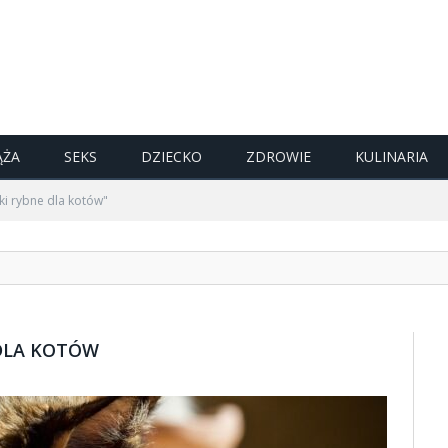
ĄŻA
SEKS
DZIECKO
ZDROWIE
KULINARIA
i rybne dla kotów"
DLA KOTÓW