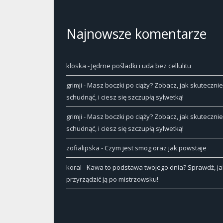
Najnowsze komentarze
kloska
-
Jędrne pośladki i uda bez cellulitu
grimji
-
Masz boczki po ciąży? Zobacz, jak skutecznie
schudnąć, i ciesz się szczupłą sylwetką!
grimji
-
Masz boczki po ciąży? Zobacz, jak skutecznie
schudnąć, i ciesz się szczupłą sylwetką!
zofialipska
-
Czym jest smog oraz jak powstaje
koral
-
Kawa to podstawa twojego dnia? Sprawdź, ja
przyrządzić ją po mistrzowsku!