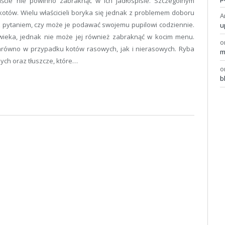
iście nie powinno zabraknąć w ich jadłospisie. Szczególnym
kotów. Wielu właścicieli boryka się jednak z problemem doboru
A
pytaniem, czy może je podawać swojemu pupilowi codziennie.
u
wieka, jednak nie może jej również zabraknąć w kocim menu.
o
równo w przypadku kotów rasowych, jak i nierasowych. Ryba
m
ch oraz tłuszcze, które…
o
b