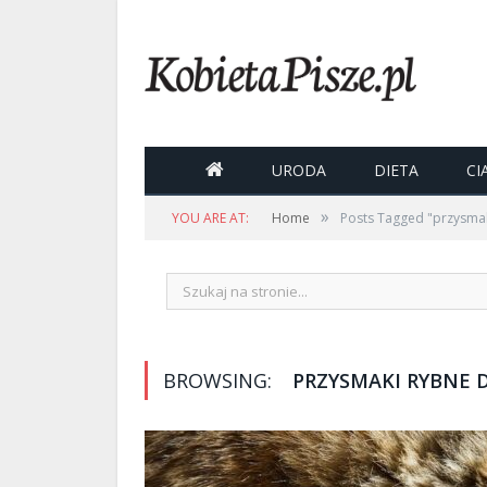

URODA
DIETA
CI
»
YOU ARE AT:
Home
Posts Tagged "przysmak
BROWSING:
PRZYSMAKI RYBNE 