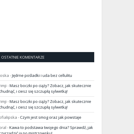
OSTATNIE KOMENTARZE
loska
-
Jędrne pośladki i uda bez cellulitu
rimji
-
Masz boczki po ciąży? Zobacz, jak skutecznie
chudnąć, i ciesz się szczupłą sylwetką!
rimji
-
Masz boczki po ciąży? Zobacz, jak skutecznie
chudnąć, i ciesz się szczupłą sylwetką!
ofialipska
-
Czym jest smog oraz jak powstaje
oral
-
Kawa to podstawa twojego dnia? Sprawdź, jak
rzyrządzić ją po mistrzowsku!