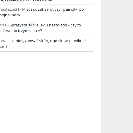
nastazja31
-
Mięczak zakaźny, czyli pamiątki po
pojnej nocy
nna
-
Sprężysta skóra jak u nastolatki – czy to
ożliwe po trzydziestce?
nna
-
Jak pielęgnować skórę trądzikową i uniknąć
lizn?