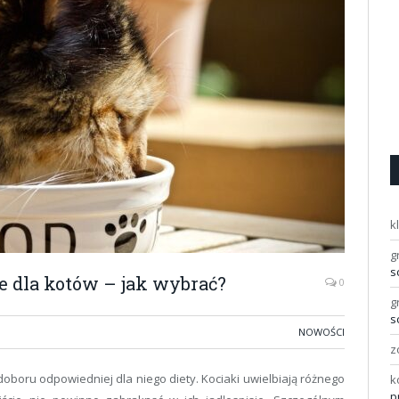
k
g
s
 dla kotów – jak wybrać?
0
g
s
NOWOŚCI
z
oboru odpowiedniej dla niego diety. Kociaki uwielbiają różnego
k
p