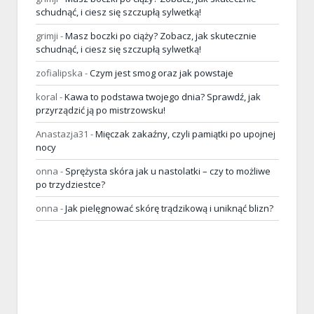
schudnąć, i ciesz się szczupłą sylwetką!
grimji
-
Masz boczki po ciąży? Zobacz, jak skutecznie
schudnąć, i ciesz się szczupłą sylwetką!
zofialipska
-
Czym jest smog oraz jak powstaje
koral
-
Kawa to podstawa twojego dnia? Sprawdź, jak
przyrządzić ją po mistrzowsku!
Anastazja31
-
Mięczak zakaźny, czyli pamiątki po upojnej
nocy
onna
-
Sprężysta skóra jak u nastolatki – czy to możliwe
po trzydziestce?
onna
-
Jak pielęgnować skórę trądzikową i uniknąć blizn?