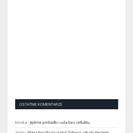
OSTATNIE KOMENTARZE
kloska
-
Jędrne pośladki i uda bez cellulitu
grimji
-
Masz boczki po ciąży? Zobacz, jak skutecznie