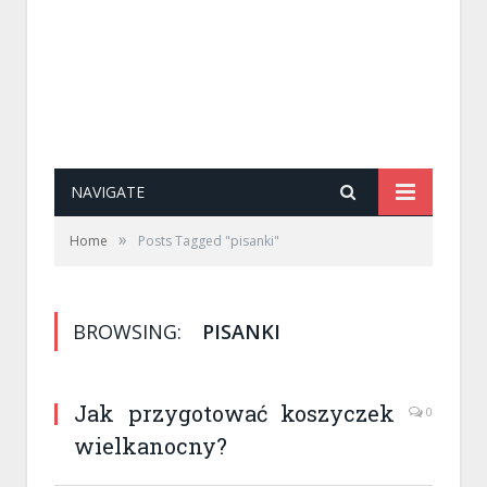
NAVIGATE
»
Home
Posts Tagged "pisanki"
BROWSING:
PISANKI
Jak przygotować koszyczek
0
wielkanocny?